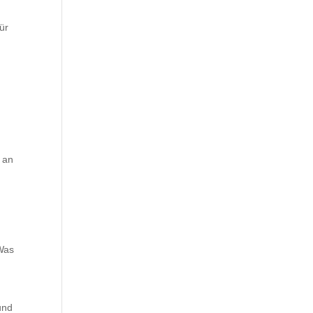
ür
h an
 Was
und