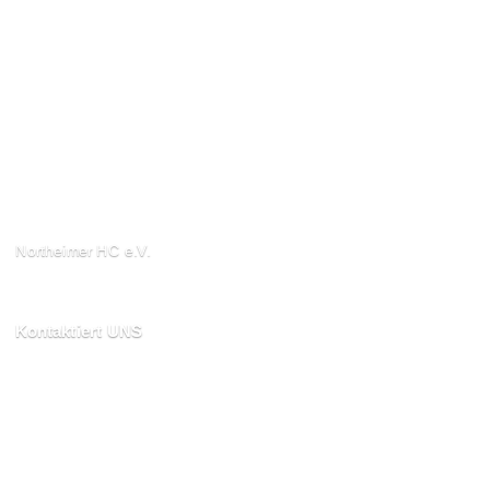
Northeimer HC e.V.
Schuhwall 22, 37154
Northeim
Kontaktiert UNS
kontakt@northeimerhc.de