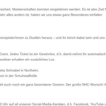
esichert, Meisterschaften konnten eingefahren werden. Es ist also Zeit f
hr alles anders ist, haben wir uns etwas ganz Besonderes einfallen
hluss des NHC
nspieler/innen zu Duellen heraus – und ihr könnt dabei sein und uns
s Event. Jedes Ticket ist ein Gewinnlos, d.h. damit nehmt ihr automatisc
sitzer erhalten ein zusäzliches Los.
eka Schnabel in Northeim.
son in der Schuhwallhölle
winkt euch noch ein ganz besonderer Gewinn: Der große NHC-Wunsch!
0 Uhr auf all unseren Social-Media-Kanälen, d.h. Facebook, YouTube 