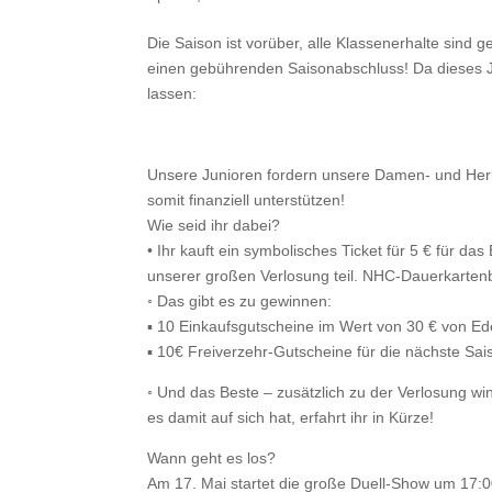
Die Saison ist vorüber, alle Klassenerhalte sind g
einen gebührenden Saisonabschluss! Da dieses Ja
lassen:
Junior vs. Senior – Der virtuelle Saisonabsc
Unsere Junioren fordern unsere Damen- und Herre
somit finanziell unterstützen!
Wie seid ihr dabei?
• Ihr kauft ein symbolisches Ticket für 5 € für da
unserer großen Verlosung teil. NHC-Dauerkartenbe
◦ Das gibt es zu gewinnen:
▪ 10 Einkaufsgutscheine im Wert von 30 € von Ed
▪ 10€ Freiverzehr-Gutscheine für die nächste Sai
◦ Und das Beste – zusätzlich zu der Verlosung 
es damit auf sich hat, erfahrt ihr in Kürze!
Wann geht es los?
Am 17. Mai startet die große Duell-Show um 17:0