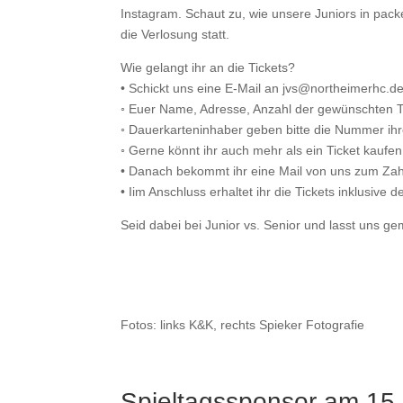
Instagram. Schaut zu, wie unsere Juniors in packe
die Verlosung statt.
Wie gelangt ihr an die Tickets?
• Schickt uns eine E-Mail an jvs@northeimerhc.d
◦ Euer Name, Adresse, Anzahl der gewünschten Tic
◦ Dauerkarteninhaber geben bitte die Nummer ihr
◦ Gerne könnt ihr auch mehr als ein Ticket kauf
• Danach bekommt ihr eine Mail von uns zum Zahl
• Iim Anschluss erhaltet ihr die Tickets inklusive
Seid dabei bei Junior vs. Senior und lasst uns 
Fotos: links K&K, rechts Spieker Fotografie
Spieltagssponsor am 15.