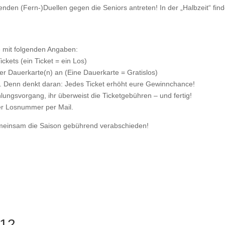
nden (Fern-)Duellen gegen die Seniors antreten! In der „Halbzeit“ find
e mit folgenden Angaben:
kets (ein Ticket = ein Los)
er Dauerkarte(n) an (Eine Dauerkarte = Gratislos)
en. Denn denkt daran: Jedes Ticket erhöht eure Gewinnchance!
ungsvorgang, ihr überweist die Ticketgebühren – und fertig!
 der Losnummer per Mail.
gemeinsam die Saison gebührend verabschieden!
12.