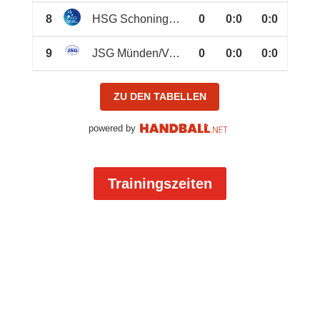
8
HSG Schoning./Uslar/Wiens.
0
0
:
0
0:0
9
JSG Münden/Volkmarsh. II
0
0
:
0
0:0
ZU DEN TABELLEN
powered by
Trainingszeiten