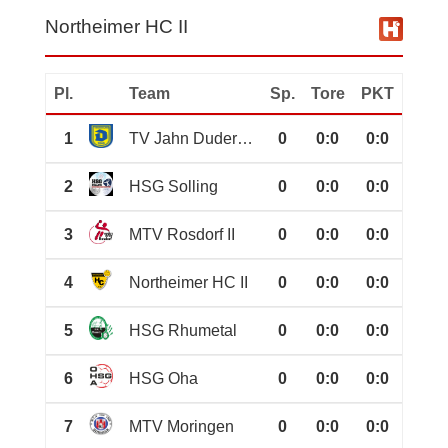
Northeimer HC II
Pl.
Team
Sp.
Tore
PKT
1
TV Jahn Duderstadt
0
0
:
0
0:0
2
HSG Solling
0
0
:
0
0:0
3
MTV Rosdorf II
0
0
:
0
0:0
4
Northeimer HC II
0
0
:
0
0:0
5
HSG Rhumetal
0
0
:
0
0:0
6
HSG Oha
0
0
:
0
0:0
7
MTV Moringen
0
0
:
0
0:0