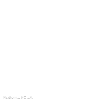
Northeimer HC e.V.
Schuhwall 22, 37154