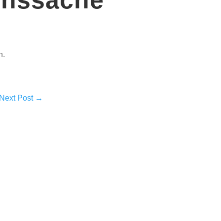
n.
Next Post
→