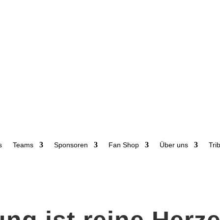
s
Teams
Sponsoren
Fan Shop
Über uns
Tri
ng ist reine Her