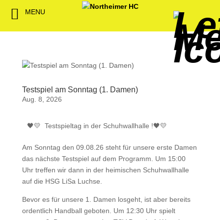
MENU
Back
Back
Back
Back
Back
Back
Back
Back
Back
Back
Back
Senioren
NHC-Sponsoren
Fan-Kollektion
Bildergalerie
1. Herren
Männliche
NHC Spiel
Vorstand
Förderver
Beitrittser
Abrechnu
Jugend
Sponsor werden
Fan-Artikel
Organisatorisches
2. Herren
Weibliche
Trainingsz
Satzung
Fördermitg
Download
Spielbetrieb
Spieltagssponsoren
FWD
1. Damen
Minis & M
Übungsleit
Testspiel am Sonntag (1. Damen)
Aug. 8, 2026
Sponsoren stellen
Förderung
2. Damen
Spielstätt
sich vor
Testspieltag in der Schuhwallhalle !🖤💛
🖤💛 
Dokumente
Jobbörse
Am Sonntag den 09.08.26 steht für unsere erste Damen
Kooperationen
das nächste Testspiel auf dem Programm. Um 15:00
Uhr treffen wir dann in der heimischen Schuhwallhalle
Hallenheft
auf die HSG LiSa Luchse.
Termine
Bevor es für unsere 1. Damen losgeht, ist aber bereits
Intern
ordentlich Handball geboten. Um 12:30 Uhr spielt