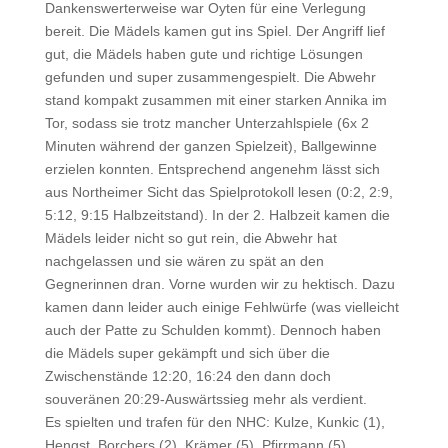
Dankenswerterweise war Oyten für eine Verlegung
bereit. Die Mädels kamen gut ins Spiel. Der Angriff lief
gut, die Mädels haben gute und richtige Lösungen
gefunden und super zusammengespielt. Die Abwehr
stand kompakt zusammen mit einer starken Annika im
Tor, sodass sie trotz mancher Unterzahlspiele (6x 2
Minuten während der ganzen Spielzeit), Ballgewinne
erzielen konnten. Entsprechend angenehm lässt sich
aus Northeimer Sicht das Spielprotokoll lesen (0:2, 2:9,
5:12, 9:15 Halbzeitstand). In der 2. Halbzeit kamen die
Mädels leider nicht so gut rein, die Abwehr hat
nachgelassen und sie wären zu spät an den
Gegnerinnen dran. Vorne wurden wir zu hektisch. Dazu
kamen dann leider auch einige Fehlwürfe (was vielleicht
auch der Patte zu Schulden kommt). Dennoch haben
die Mädels super gekämpft und sich über die
Zwischenstände 12:20, 16:24 den dann doch
souveränen 20:29-Auswärtssieg mehr als verdient.
Es spielten und trafen für den NHC: Kulze, Kunkic (1),
Hengst, Borchers (2), Krämer (5), Pfirrmann (5),