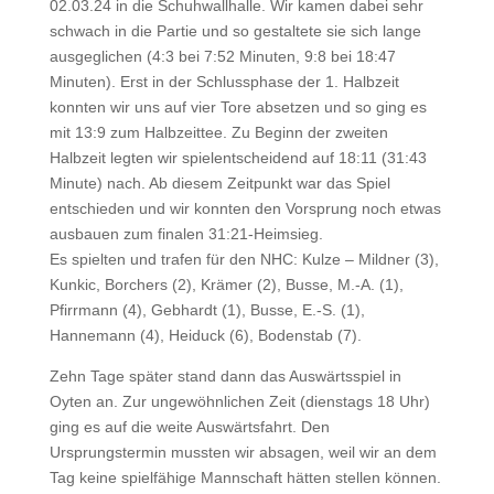
02.03.24 in die Schuhwallhalle. Wir kamen dabei sehr
schwach in die Partie und so gestaltete sie sich lange
ausgeglichen (4:3 bei 7:52 Minuten, 9:8 bei 18:47
Minuten). Erst in der Schlussphase der 1. Halbzeit
konnten wir uns auf vier Tore absetzen und so ging es
mit 13:9 zum Halbzeittee. Zu Beginn der zweiten
Halbzeit legten wir spielentscheidend auf 18:11 (31:43
Minute) nach. Ab diesem Zeitpunkt war das Spiel
entschieden und wir konnten den Vorsprung noch etwas
ausbauen zum finalen 31:21-Heimsieg.
Es spielten und trafen für den NHC: Kulze – Mildner (3),
Kunkic, Borchers (2), Krämer (2), Busse, M.-A. (1),
Pfirrmann (4), Gebhardt (1), Busse, E.-S. (1),
Hannemann (4), Heiduck (6), Bodenstab (7).
Zehn Tage später stand dann das Auswärtsspiel in
Oyten an. Zur ungewöhnlichen Zeit (dienstags 18 Uhr)
ging es auf die weite Auswärtsfahrt. Den
Ursprungstermin mussten wir absagen, weil wir an dem
Tag keine spielfähige Mannschaft hätten stellen können.