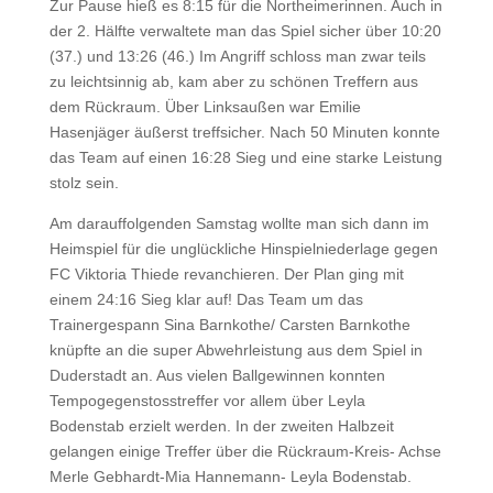
Zur Pause hieß es 8:15 für die Northeimerinnen. Auch in
der 2. Hälfte verwaltete man das Spiel sicher über 10:20
(37.) und 13:26 (46.) Im Angriff schloss man zwar teils
zu leichtsinnig ab, kam aber zu schönen Treffern aus
dem Rückraum. Über Linksaußen war Emilie
Hasenjäger äußerst treffsicher. Nach 50 Minuten konnte
das Team auf einen 16:28 Sieg und eine starke Leistung
stolz sein.
Am darauffolgenden Samstag wollte man sich dann im
Heimspiel für die unglückliche Hinspielniederlage gegen
FC Viktoria Thiede revanchieren. Der Plan ging mit
einem 24:16 Sieg klar auf! Das Team um das
Trainergespann Sina Barnkothe/ Carsten Barnkothe
knüpfte an die super Abwehrleistung aus dem Spiel in
Duderstadt an. Aus vielen Ballgewinnen konnten
Tempogegenstosstreffer vor allem über Leyla
Bodenstab erzielt werden. In der zweiten Halbzeit
gelangen einige Treffer über die Rückraum-Kreis- Achse
Merle Gebhardt-Mia Hannemann- Leyla Bodenstab.