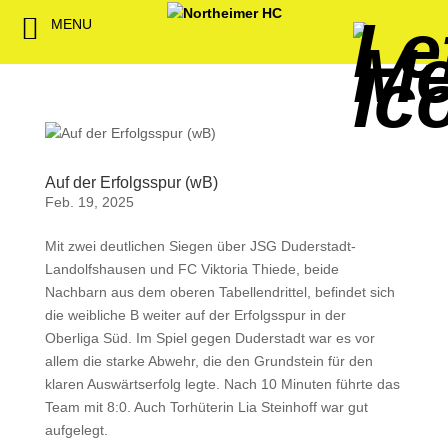
MENU
Back
Back
Back
Back
Back
Back
Back
Back
Back
Back
Back
Senioren
NHC-Sponsoren
Fan-Kollektion
Bildergalerie
1. Herren
Männliche
NHC Spiel
Vorstand
Förderver
Beitrittser
Abrechnu
Jugend
Sponsor werden
Fan-Artikel
Organisatorisches
2. Herren
Weibliche
Trainingsz
Satzung
Fördermitg
Download
Spielbetrieb
Spieltagssponsoren
FWD
1. Damen
Minis & M
Übungsleit
Auf der Erfolgsspur (wB)
Feb. 19, 2025
Sponsoren stellen
Förderung
2. Damen
Spielstätt
Mit zwei deutlichen Siegen über JSG Duderstadt-
sich vor
Landolfshausen und FC Viktoria Thiede, beide
Dokumente
Nachbarn aus dem oberen Tabellendrittel, befindet sich
Jobbörse
die weibliche B weiter auf der Erfolgsspur in der
Kooperationen
Oberliga Süd. Im Spiel gegen Duderstadt war es vor
Hallenheft
allem die starke Abwehr, die den Grundstein für den
Termine
klaren Auswärtserfolg legte. Nach 10 Minuten führte das
Team mit 8:0. Auch Torhüterin Lia Steinhoff war gut
Intern
aufgelegt.