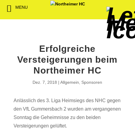
MENU
Back
Back
Back
Back
Back
Back
Back
Back
Back
Back
Back
Senioren
NHC-Sponsoren
Fan-Kollektion
Bildergalerie
1. Herren
Männliche
NHC Spiel
Vorstand
Förderver
Beitrittser
Abrechnu
Jugend
Sponsor werden
Fan-Artikel
Organisatorisches
2. Herren
Weibliche
Trainingsz
Satzung
Fördermitg
Download
Jugend
Erfolgreiche
Spielbetrieb
Spieltagssponsoren
FWD
1. Damen
Übungsleit
Versteigerungen beim
Minis & M
Sponsoren stellen
Förderung
2. Damen
Spielstätt
Northeimer HC
sich vor
Dokumente
Dez. 7, 2018
Allgemein
,
Sponsoren
Jobbörse
Kooperationen
Anlässlich des 3. Liga Heimsiegs des NHC gegen
Hallenheft
den VfL Gummersbach 2 wurden am vergangenen
Termine
Sonntag die Geheimnisse zu den beiden
Versteigerungen gelüftet.
Intern