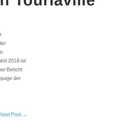
r
ter
en
hrt 2018 ist
er Bericht
mepage der
Next Post
→