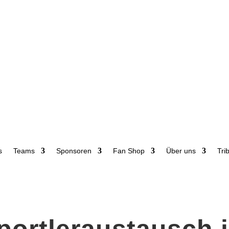
s
Teams
Sponsoren
Fan Shop
Über uns
Tri
ortleraustausch in