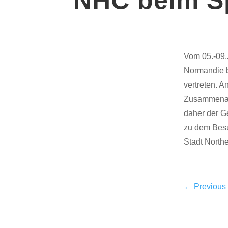
Vom 05.-09.J
Normandie b
vertreten. 
Zusammenarb
daher der Ge
zu dem Besu
Stadt North
←
Previous