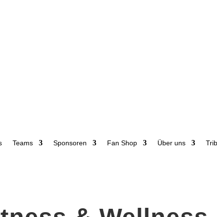
s
Teams
Sponsoren
Fan Shop
Über uns
Tri
tness & Wellness