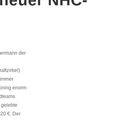
mermann der
aftzirkel)
n immer
aining enorm
ndteams
 gelebte
 20 €. Der