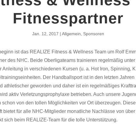
Fitnesspartner
Jan. 12, 2017
Allgemein
,
Sponsoren
beginn ist das REALIZE Fitness & Wellness Team um Rolf Em
tner des NHC. Beide Oberligateams trainieren regelmäßig unter
 Anleitung in verschiedenen Kursen (u. a. Hot Iron, Spinning, Kr
ltrainingseinheiten. Der Handballsport ist in den letzten Jahre
d athletischer geworden und daher ist ein regelmäßiges Krafttr
 wird aktiv Verletzungsprophylaxe betrieben. Auch unsere Juge
h schon von den tollen Möglichkeiten vor Ort überzeugen. Diese
t bietet für alle NHC-Mitglieder monatliche Nachlässe von über
 sich beim REALIZE-Team für die tolle Unterstützung.