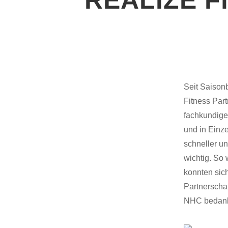
Seit Saison
Fitness Par
fachkundiger
und in Einze
schneller un
wichtig. So
konnten sic
Partnerschaf
NHC bedankt