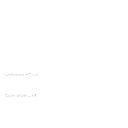
Northeimer HC e.V.
Schuhwall 22, 37154
Northeim
Kontaktiert UNS
kontakt@northeimerhc.de