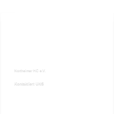
Northeimer HC e.V.

Schuhwall 22, 37154 Northeim
Kontaktiert UNS

kontakt@northeimerhc.de