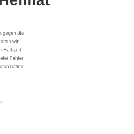
a gegen die
elten wir
r Halbzeit
ieler Fehler
utun hatten.
,