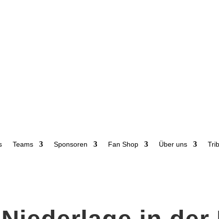
s
Teams
Sponsoren
Fan Shop
Über uns
Tri
Niederlage in der