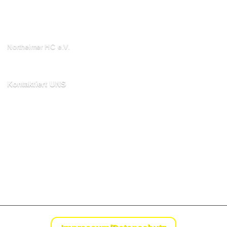
Northeimer HC e.V.
Schuhwall 22, 37154
Northeim
Kontaktiert UNS
kontakt@northeimerhc.de