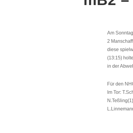
Am Sonntag 
2 Manschafft
diese spielw
(13:15) holt
in der Abweh
Für den NHC
Im Tor: T.Sc
N.Teßling(1)
L.Linnemann(