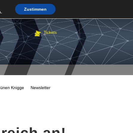
Zustimmen
.
Tickets
bünen Knigge
Newsletter
greich an!