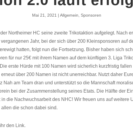
Mai 21, 2021
Allgemein
,
Sponsoren
 der Northeimer HC seine zweite Trikotaktion aufgelegt. Nach e
 vergangenen Jahr, bei der sich über 200 Kleinsponsoren auf 
verewigt hatten, folgt nun die Fortsetzung. Bisher haben sich sc
en für nur 25€ mit ihrem Namen auf dem künftigen 3. Liga Trik
. Die erste Hürde mit 100 Namen wird sicherlich kurzfristig falle
n erneut über 200 Namen ist nicht unerreichbar. Nutzt daher Eu
nz Nah am Team dran und unterstützt so die Mannschaft morali
rein bei der Zusammenstellung seines Etats. Die Hälfte der 
t in die Nachwuchsarbeit des NHC! Wir freuen uns auf weitere U
allen die schon dabei sind.
ihr den Link.