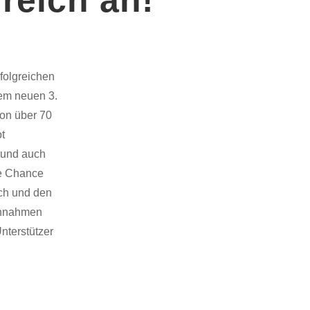
rfolgreichen
dem neuen 3.
hon über 70
ot
n und auch
re Chance
sch und den
Einnahmen
nterstützer