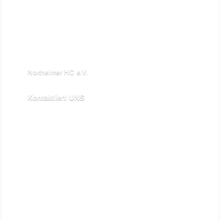

Northeimer HC e.V.
Schuhwall 22, 37154 Northeim

Kontaktiert UNS
kontakt@northeimerhc.de