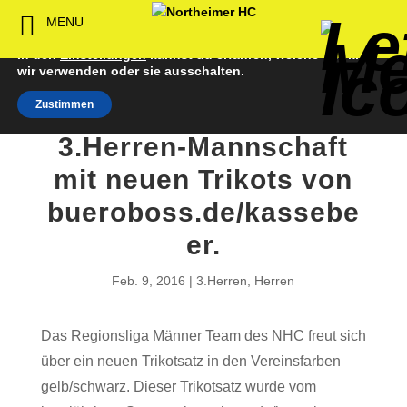
Wir verwenden Cookies, um dir die bestmögliche Erfahrung
MENU
Back
Back
Back
Back
Back
Back
Back
Back
Back
Back
Back
auf unserer Website zu bieten.
In den
Einstellungen
kannst du erfahren, welche Cookies
Senioren
NHC-Sponsoren
Fan-Kollektion
Bildergalerie
1. Herren
Männliche
NHC Spiel
Vorstand
Förderver
Beitrittser
Abrechnu
wir verwenden oder sie ausschalten.
Zustimmen
Jugend
Sponsor werden
Fan-Artikel
Organisatorisches
2. Herren
Weibliche
Trainingsz
Satzung
Fördermitg
Download
Jugend
3.Herren-Mannschaft
Spielbetrieb
Spieltagssponsoren
FWD
1. Damen
Übungsleit
mit neuen Trikots von
Minis & M
Sponsoren stellen
Förderung
2. Damen
Spielstätt
bueroboss.de/kassebe
sich vor
er.
Dokumente
Jobbörse
Feb. 9, 2016
3.Herren
,
Herren
Kooperationen
Hallenheft
Das Regionsliga Männer Team des NHC freut sich
Termine
über ein neuen Trikotsatz in den Vereinsfarben
Intern
gelb/schwarz. Dieser Trikotsatz wurde vom