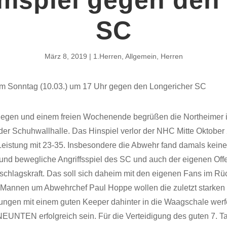
SC
März 8, 2019
1.Herren
,
Allgemein
,
Herren
m Sonntag (10.03.) um 17 Uhr gegen den Longericher SC
iegen und einem freien Wochenende begrüßen die Northeimer 
 der Schuhwallhalle. Das Hinspiel verlor der NHC Mitte Oktobe
eistung mit 23-35. Insbesondere die Abwehr fand damals keinen
 und bewegliche Angriffsspiel des SC und auch der eigenen Offe
schlagskraft. Das soll sich daheim mit den eigenen Fans im R
 Mannen um Abwehrchef Paul Hoppe wollen die zuletzt starken
ungen mit einem guten Keeper dahinter in die Waagschale wer
EUNTEN erfolgreich sein. Für die Verteidigung des guten 7. Ta