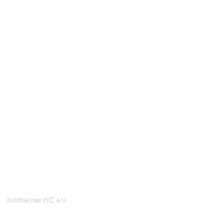
Northeimer HC e.V.
Schuhwall 22, 37154