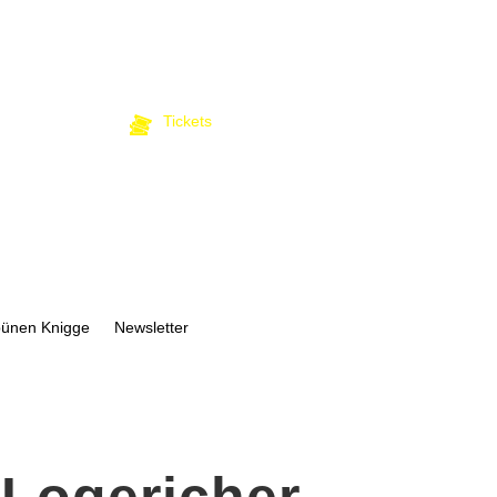
Tickets
bünen Knigge
Newsletter
 Logericher