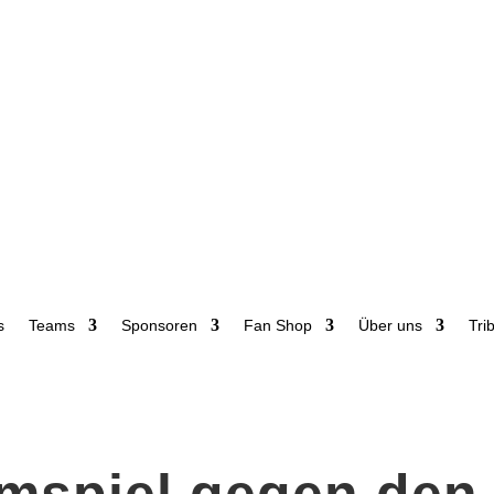
s
Teams
Sponsoren
Fan Shop
Über uns
Tri
imspiel gegen den