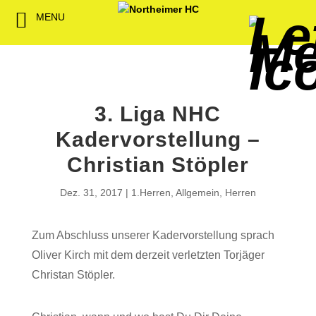
MENU
Back
Back
Back
Back
Back
Back
Back
Back
Back
Back
Back
Senioren
NHC-Sponsoren
Fan-Kollektion
Bildergalerie
1. Herren
Männliche
NHC Spiel
Vorstand
Förderver
Beitrittser
Abrechnu
Jugend
Sponsor werden
Fan-Artikel
Organisatorisches
2. Herren
Weibliche
Trainingsz
Satzung
Fördermitg
Download
Jugend
3. Liga NHC
Spielbetrieb
Spieltagssponsoren
FWD
1. Damen
Übungsleit
Kadervorstellung –
Minis & M
Sponsoren stellen
Förderung
2. Damen
Spielstätt
Christian Stöpler
sich vor
Dokumente
Dez. 31, 2017
1.Herren
,
Allgemein
,
Herren
Jobbörse
Kooperationen
Zum Abschluss unserer Kadervorstellung sprach
Hallenheft
Oliver Kirch mit dem derzeit verletzten Torjäger
Termine
Christan Stöpler.
Intern