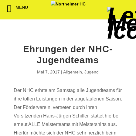
MENU
Back
Back
Back
Back
Back
Back
Back
Back
Back
Back
Back
Senioren
NHC-Sponsoren
Fan-Kollektion
Bildergalerie
1. Herren
Männliche
NHC Spiel
Vorstand
Förderver
Beitrittser
Abrechnu
Jugend
Sponsor werden
Fan-Artikel
Organisatorisches
2. Herren
Weibliche
Trainingsz
Satzung
Fördermitg
Download
Jugend
Ehrungen der NHC-
Spielbetrieb
Spieltagssponsoren
FWD
1. Damen
Übungsleit
Jugendteams
Minis & M
Sponsoren stellen
Förderung
2. Damen
Spielstätt
Mai 7, 2017
Allgemein
,
Jugend
sich vor
Dokumente
Der NHC erhrte am Samstag alle Jugendteams für
Jobbörse
Kooperationen
ihre tollen Leistungen in der abgelaufenen Saison.
Hallenheft
Der Förderverein, vertreten durch ihren
Termine
Vorsitzenden Hans-Jürgen Schiffer, stattet hierbei
erneut ALLE Meisterteams mit Meistershirts aus.
Intern
Hierfür möchte sich der NHC sehr herzlich beim