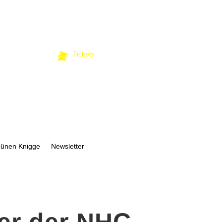
Tickets
bünen Knigge
Newsletter
er der NHC