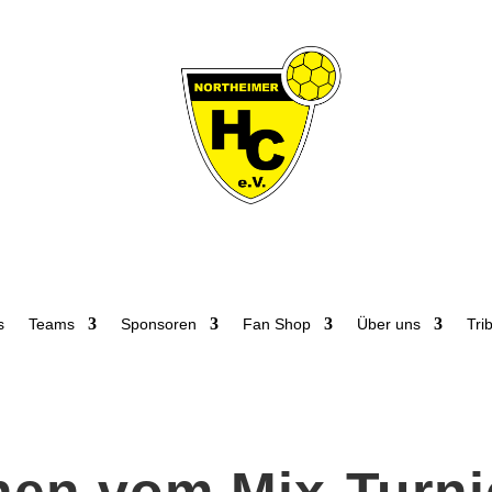
s
Teams
Sponsoren
Fan Shop
Über uns
Tri
nen vom Mix-Turni