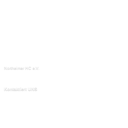
Northeimer HC e.V.
Schuhwall 22, 37154
Northeim
Kontaktiert UNS
kontakt@northeimerhc.de