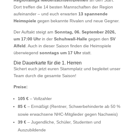
Regionalliga Niedersachsen/Bremen
an den Start.
Dort treffen die 14 besten Mannschaften der Region
aufeinander – und euch erwarten
13 spannende
Heimspiele
gegen bekannte Rivalen und neue Gegner.
Der Auftakt steigt am
Sonntag, 06. September 2026,
um 17:00 Uhr
in der
Schuhwall-Halle
gegen den
SV
Alfeld
. Auch in dieser Saison finden die Heimspiele
überwiegend
sonntags um 17 Uhr
statt.
Die Dauerkarte für die 1. Herren
Sichert euch jetzt euren Stammplatz und begleitet unser
Team durch die gesamte Saison!
Preise:
105 €
– Vollzahler
85 €
– Ermäßigt (Rentner, Schwerbehinderte ab 50 %
sowie erwachsene NHC-Mitglieder gegen Nachweis)
39 €
– Jugendliche, Schüler, Studenten und
Auszubildende