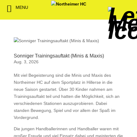
MENU
Back
Back
Back
Back
Back
Back
Back
Back
Back
Back
Back
Senioren
NHC-Sponsoren
Fan-Kollektion
Bildergalerie
1. Herren
Männliche
NHC Spiel
Vorstand
Förderver
Beitrittser
Abrechnu
Jugend
Sponsor werden
Fan-Artikel
Organisatorisches
2. Herren
Weibliche
Trainingsz
Satzung
Fördermitg
Download
Spielbetrieb
Spieltagssponsoren
FWD
1. Damen
Minis & M
Übungsleit
Sonniger Trainingsauftakt (Minis & Maxis)
Aug. 3, 2026
Sponsoren stellen
Förderung
2. Damen
Spielstätt
Mit viel Begeisterung sind die Minis und Maxis des
sich vor
Northeimer HC auf dem Sportplatz in Hillerse in die
Dokumente
neue Saison gestartet. Über 30 Kinder nahmen am
Jobbörse
Trainingsauftakt teil und hatten die Möglichkeit, sich an
Kooperationen
verschiedenen Stationen auszuprobieren. Dabei
Hallenheft
standen Bewegung, Spiel und vor allem der Spaß im
Termine
Vordergrund.
Intern
Die jungen Handballerinnen und Handballer waren mit
großer Freude und viel Einsatz dabei und meisterten die