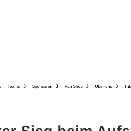
s
Teams
Sponsoren
Fan Shop
Über uns
Tri
er Sieg beim Aufst