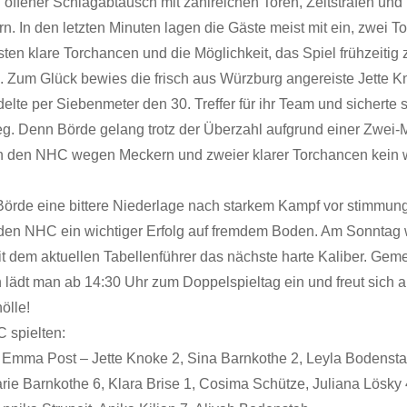
n offener Schlagabtausch mit zahlreichen Toren, Zeitstrafen und
. In den letzten Minuten lagen die Gäste meist mit ein, zwei To
ten klare Torchancen und die Möglichkeit, das Spiel frühzeitig 
. Zum Glück bewies die frisch aus Würzburg angereiste Jette 
lte per Siebenmeter den 30. Treffer für ihr Team und sicherte 
g. Denn Börde gelang trotz der Überzahl aufgrund einer Zwei-
n den NHC wegen Meckern und zweier klarer Torchancen kein w
Börde eine bittere Niederlage nach starkem Kampf vor stimmung
r den NHC ein wichtiger Erfolg auf fremdem Boden. Am Sonntag 
t dem aktuellen Tabellenführer das nächste harte Kaliber. Gem
 lädt man ab 14:30 Uhr zum Doppelspieltag ein und freut sich au
ölle!
 spielten:
, Emma Post – Jette Knoke 2, Sina Barnkothe 2, Leyla Bodenst
arie Barnkothe 6, Klara Brise 1, Cosima Schütze, Juliana Lösky 