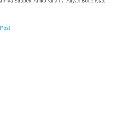
nnika Strupeit, Anika Kilian 7, Aliyah Bodenstab
 Post