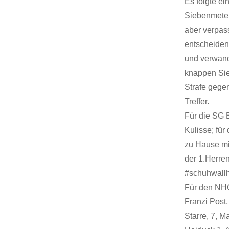
Es folgte ei
Siebenmetern
aber verpass
entscheiden
und verwande
knappen Sie
Strafe gege
Treffer.
Für die SG 
Kulisse; fü
zu Hause mi
der 1.Herren
#schuhwallh
Für den NHC
Franzi Post
Starre, 7, M