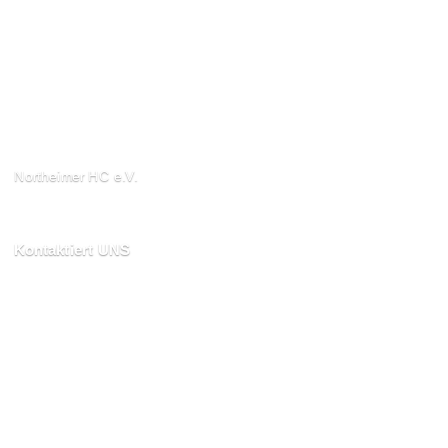
Northeimer HC e.V.
Schuhwall 22, 37154
Northeim
Kontaktiert UNS
kontakt@northeimerhc.de