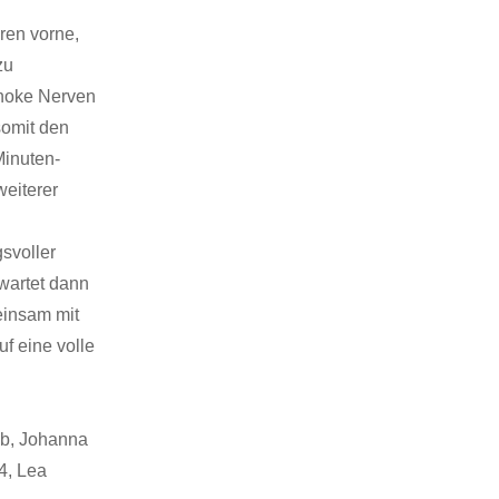
ren vorne,
zu
Knoke Nerven
somit den
Minuten-
eiterer
svoller
wartet dann
einsam mit
f eine volle
ab, Johanna
4, Lea