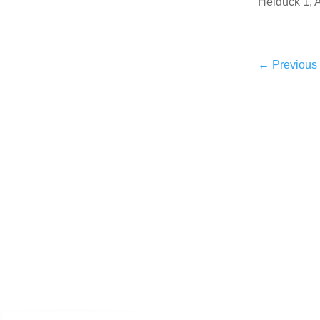
Heiduck 1, A
←
Previous