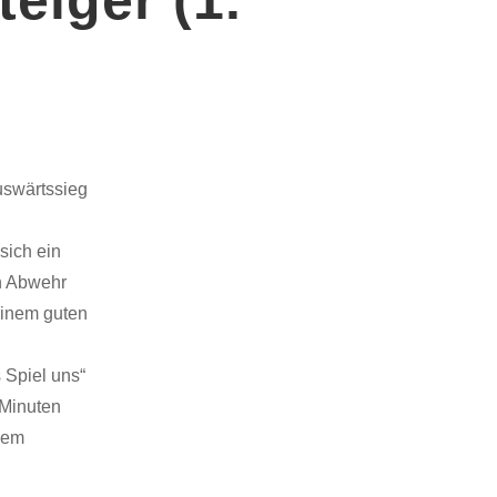
uswärtssieg
sich ein
en Abwehr
einem guten
 Spiel uns“
 Minuten
llem