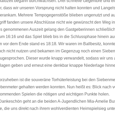
Halbzeit begann durchwachsen. Drei schnelle Gegentore und ein
ür, dass wir unseren Vorsprung nicht halten konnten und Langel
 herankam. Mehrere Tempogegenstöße blieben ungenutzt und a
griff fanden unsere Abschlüsse nicht wie gewünscht den Weg in
ns genommenen Auszeit gelang den Gastgeberinnen schließlich
um 16:16 und das Spiel blieb bis in die Schlussphase hinein au
 vor dem Ende stand es 18:18. Wir waren im Ballbesitz, konnt
och nicht nutzen und bekamen im Gegenzug noch einen Siebe
ugesprochen. Dieser wurde knapp verwandelt, sodass wir uns
lagen geben und erneut eine denkbar knappe Niederlage hin
vorzuheben ist die souveräne Torhüterleistung bei den Siebenme
ebenmeter gehalten werden konnten. Nun heißt es: Blick nach vo
kommenden Spielen die nötigen und wichtigen Punkte holen.
Dankeschön geht an die beiden A-Jugendlichen Mia-Amelie Bu
, die uns direkt nach ihrem wohlverdienten Heimspielsieg unter