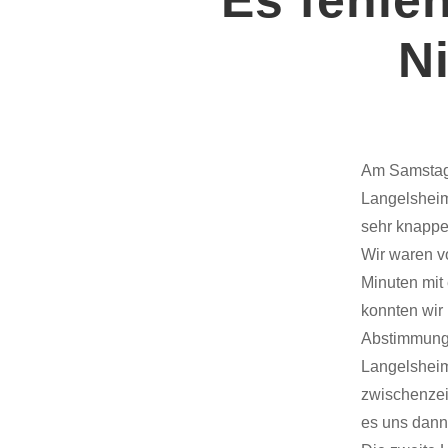
N
Am Samstagn
Langelsheim
sehr knappe
Wir waren v
Minuten mit 
konnten wir 
Abstimmungs
Langelsheim
zwischenzeit
es uns dann