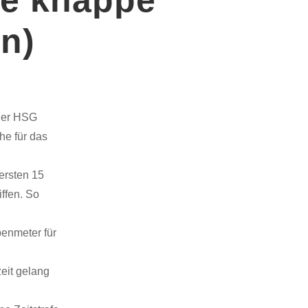
n)
 der HSG
he für das
ersten 15
ffen. So
enmeter für
zeit gelang