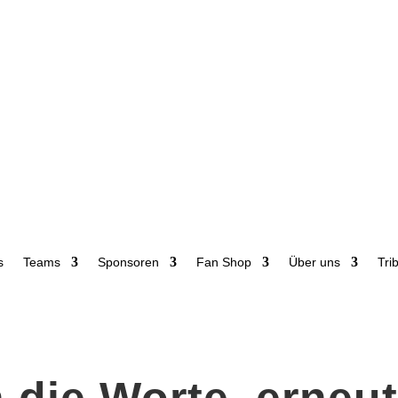
s
Teams
Sponsoren
Fan Shop
Über uns
Tri
n die Worte, erneu