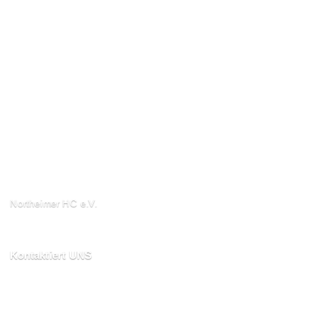
Northeimer HC e.V.
Schuhwall 22, 37154
Northeim
Kontaktiert UNS
kontakt@northeimerhc.de