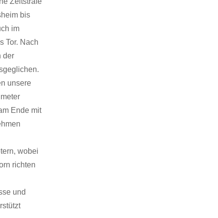
e Zeitstrafe
sheim bis
uch im
s Tor. Nach
 der
sgeglichen.
en unsere
nmeter
 am Ende mit
nehmen
tern, wobei
rn richten
sse und
stützt