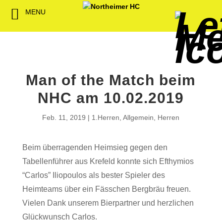
MENU
Back
Back
Back
Back
Back
Back
Back
Back
Back
Back
Back
Senioren
NHC-Sponsoren
Fan-Kollektion
Bildergalerie
1. Herren
Männliche
NHC Spiel
Vorstand
Förderver
Beitrittser
Abrechnu
Jugend
Sponsor werden
Fan-Artikel
Organisatorisches
2. Herren
Weibliche
Trainingsz
Satzung
Fördermitg
Download
Man of the Match beim
Spielbetrieb
Spieltagssponsoren
FWD
1. Damen
Minis & M
Übungsleit
NHC am 10.02.2019
Sponsoren stellen
Förderung
2. Damen
Spielstätt
Feb. 11, 2019
1.Herren
,
Allgemein
,
Herren
sich vor
Dokumente
Beim überragenden Heimsieg gegen den
Jobbörse
Kooperationen
Tabellenführer aus Krefeld konnte sich Efthymios
Hallenheft
“Carlos” Iliopoulos als bester Spieler des
Termine
Heimteams über ein Fässchen Bergbräu freuen.
Vielen Dank unserem Bierpartner und herzlichen
Intern
Glückwunsch Carlos.