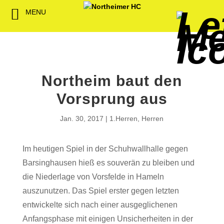
MENU
Back
Back
Back
Back
Back
Back
Back
Back
Back
Back
Back
Senioren
NHC-Sponsoren
Fan-Kollektion
Bildergalerie
1. Herren
Männliche
NHC Spiel
Vorstand
Förderver
Beitrittser
Abrechnu
Jugend
Sponsor werden
Fan-Artikel
Organisatorisches
2. Herren
Weibliche
Trainingsz
Satzung
Fördermitg
Download
Northeim baut den
Spielbetrieb
Spieltagssponsoren
FWD
1. Damen
Minis & M
Übungsleit
Vorsprung aus
Sponsoren stellen
Förderung
2. Damen
Spielstätt
Jan. 30, 2017
1.Herren
,
Herren
sich vor
Dokumente
Im heutigen Spiel in der Schuhwallhalle gegen
Jobbörse
Kooperationen
Barsinghausen hieß es souverän zu bleiben und
Hallenheft
die Niederlage von Vorsfelde in Hameln
Termine
auszunutzen. Das Spiel erster gegen letzten
entwickelte sich nach einer ausgeglichenen
Intern
Anfangsphase mit einigen Unsicherheiten in der