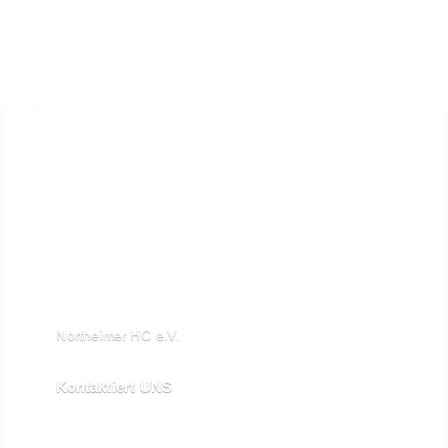
Northeimer HC e.V.

Schuhwall 22, 37154 Northeim
Kontaktiert UNS

kontakt@northeimerhc.de