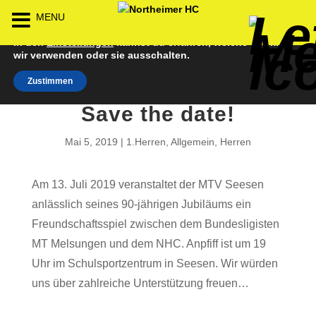
Wir verwenden Cookies, um dir die bestmögliche Erfahrung
MENU
Back
Back
Back
Back
Back
Back
Back
Back
Back
Back
Back
auf unserer Website zu bieten.
In den
Einstellungen
kannst du erfahren, welche Cookies
Senioren
NHC-Sponsoren
Fan-Kollektion
Bildergalerie
1. Herren
Männliche
NHC Spiel
Vorstand
Förderver
Beitrittser
Abrechnu
wir verwenden oder sie ausschalten.
Zustimmen
Jugend
Sponsor werden
Fan-Artikel
Organisatorisches
2. Herren
Weibliche
Trainingsz
Satzung
Fördermitg
Download
Jugend
Save the date!
Spielbetrieb
Spieltagssponsoren
FWD
1. Damen
Übungsleit
Mai 5, 2019
1.Herren
,
Allgemein
,
Herren
Minis & M
Sponsoren stellen
Förderung
2. Damen
Spielstätt
sich vor
Am 13. Juli 2019 veranstaltet der MTV Seesen
Dokumente
anlässlich seines 90-jährigen Jubiläums ein
Jobbörse
Freundschaftsspiel zwischen dem Bundesligisten
Kooperationen
MT Melsungen und dem NHC. Anpfiff ist um 19
Hallenheft
Termine
Uhr im Schulsportzentrum in Seesen. Wir würden
uns über zahlreiche Unterstützung freuen…
Intern