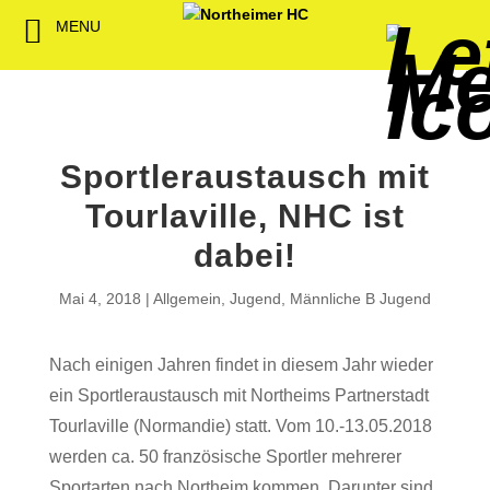
MENU
Back
Back
Back
Back
Back
Back
Back
Back
Back
Back
Back
Senioren
NHC-Sponsoren
Fan-Kollektion
Bildergalerie
1. Herren
Männliche
NHC Spiel
Vorstand
Förderver
Beitrittser
Abrechnu
Jugend
Sponsor werden
Fan-Artikel
Organisatorisches
2. Herren
Weibliche
Trainingsz
Satzung
Fördermitg
Download
Sportleraustausch mit
Spielbetrieb
Spieltagssponsoren
FWD
1. Damen
Minis & M
Übungsleit
Tourlaville, NHC ist
Sponsoren stellen
Förderung
2. Damen
Spielstätt
dabei!
sich vor
Dokumente
Mai 4, 2018
Allgemein
,
Jugend
,
Männliche B Jugend
Jobbörse
Kooperationen
Nach einigen Jahren findet in diesem Jahr wieder
Hallenheft
ein Sportleraustausch mit Northeims Partnerstadt
Termine
Tourlaville (Normandie) statt. Vom 10.-13.05.2018
werden ca. 50 französische Sportler mehrerer
Intern
Sportarten nach Northeim kommen. Darunter sind