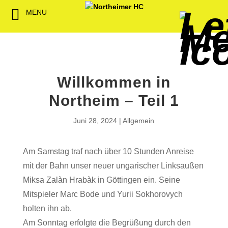
MENU
Back
Back
Back
Back
Back
Back
Back
Back
Back
Back
Back
Senioren
NHC-Sponsoren
Fan-Kollektion
Bildergalerie
1. Herren
Männliche
NHC Spiel
Vorstand
Förderver
Beitrittser
Abrechnu
Jugend
Sponsor werden
Fan-Artikel
Organisatorisches
2. Herren
Weibliche
Trainingsz
Satzung
Fördermitg
Download
Willkommen in
Spielbetrieb
Spieltagssponsoren
FWD
1. Damen
Minis & M
Übungsleit
Northeim – Teil 1
Sponsoren stellen
Förderung
2. Damen
Spielstätt
Juni 28, 2024
Allgemein
sich vor
Dokumente
Am Samstag traf nach über 10 Stunden Anreise
Jobbörse
Kooperationen
mit der Bahn unser neuer ungarischer Linksaußen
Hallenheft
Miksa Zalàn Hrabàk in Göttingen ein. Seine
Termine
Mitspieler Marc Bode und Yurii Sokhorovych
holten ihn ab.
Intern
Am Sonntag erfolgte die Begrüßung durch den