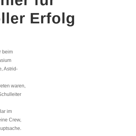
ler Erfolg
r beim
nasium
 Astrid-
reten waren,
chulleiter
lar im
eine Crew,
auptsache.