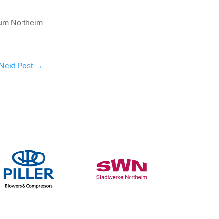
um Northeim
Next Post
→