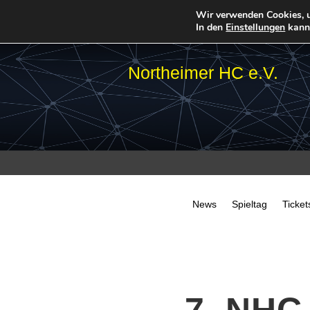
Wir verwenden Cookies, u
In den
Einstellungen
kanns
Northeimer HC e.V.
News
Spieltag
Ticket
7. NHC-