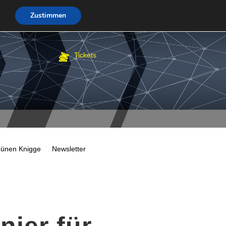
Zustimmen
Tickets
bünen Knigge
Newsletter
nier für