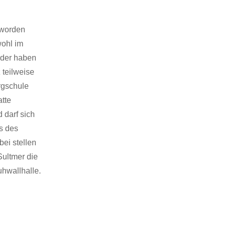
eworden
wohl im
inder haben
 teilweise
rgschule
atte
 darf sich
s des
ei stellen
Sultmer die
uhwallhalle.