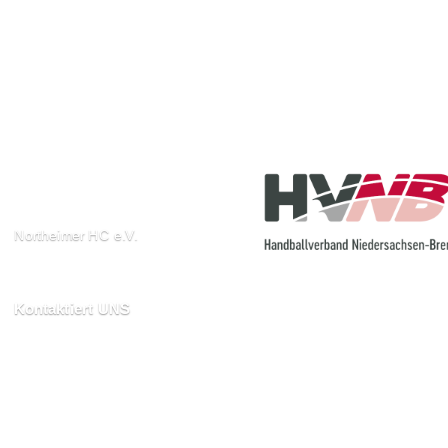
Northeimer HC e.V.
Schuhwall 22, 37154
Northeim
Kontaktiert UNS

kontakt@northeimerhc.de