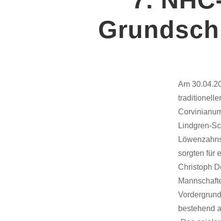
Grundschu
Am 30.04.20
traditionel
Corvinianum
Lindgren-Sc
Löwenzahnsc
sorgten für
Christoph D
Mannschafte
Vordergrund
bestehend a