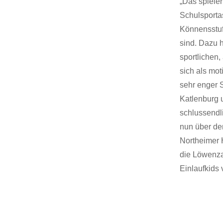
„Das spieler
Schulsporta
Könnensstuf
sind. Dazu 
sportlichen,
sich als mot
sehr enger 
Katlenburg 
schlussendl
nun über de
Northeimer 
die Löwenza
Einlaufkids 