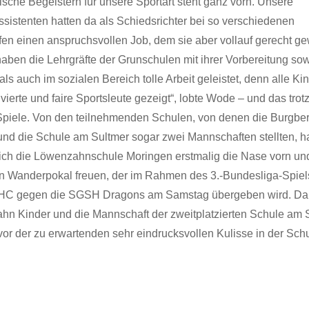
ische Begeistern für unsere Sportart steht ganz vorn. Unsere
ssistenten hatten da als Schiedsrichter bei so verschiedenen
en einen anspruchsvollen Job, dem sie aber vollauf gerecht g
haben die Lehrgräfte der Grunschulen mit ihrer Vorbereitung so
 als auch im sozialen Bereich tolle Arbeit geleistet, denn alle K
ivierte und faire Sportsleute gezeigt“, lobte Wode – und das trotz
Spiele. Von den teilnehmenden Schulen, von denen die Burgbe
und die Schule am Sultmer sogar zwei Mannschaften stellten, h
ich die Löwenzahnschule Moringen erstmalig die Nase vorn und
n Wanderpokal freuen, der im Rahmen des 3.-Bundesliga-Spiel
HC gegen die SGSH Dragons am Samstag übergeben wird. Dab
hn Kinder und die Mannschaft der zweitplatzierten Schule am 
vor der zu erwartenden sehr eindrucksvollen Kulisse in der Sch