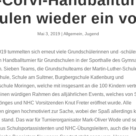
len wieder ein vol
Mai 3, 2019
Allgemein
,
Jugend
19 tummelten sich erneut viele Grundschülerinnen und -schüle
len Handballturnier für Grundschulen in der Sporthalle des Gym
. Sieben Teams, die Grundschulteams der Martin-Luther-Schule,
hule, Schule am Sultmer, Burgbergschule Katlenburg und
hule Moringen, welche mit insgesamt an die 100 Kindern vert
 einen würdigen Rahmen des alljährlichen Events, welches von S
önges und NHC Vorsitzenden Knut Freter eröffnet wurde. Alle
n gingen hochmotiviert zur Sache, wobei der Spaß allerdings k
 stand. Das war für Turnierorganisator Mark-Oliver Wode und s
us Schulsportassistenten und NHC-Übungsleitern, auch die H