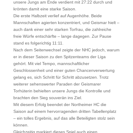
unsere Jungs am Ende verdient mit 27:22 durch und
krönten damit eine starke Saison.
Die erste Halbzeit verlief auf Augenhöhe. Beide
Mannschaften agierten konzentriert, und Geismar hielt –
auch dank einer sehr starken Torfrau, die zahlreiche
freie Würfe entschärfte – lange dagegen. Zur Pause
stand es folgerichtig 11:11.
Nach dem Seitenwechsel zeigte der NHC jedoch, warum
er in dieser Saison zu den Spitzenteams der Liga
gehört. Mit viel Tempo, mannschaftlicher
Geschlossenheit und einer guten Chancenverwertung
gelang es, sich Schritt für Schritt abzusetzen. Trotz
weiterer sehenswerter Paraden der Geismarer
Torhüterin behielten unsere Jungs die Kontrolle und
brachten den Sieg souverän ins Ziel.
Mit diesem Erfolg beendet der Northeimer HC die
Saison auf einem hervorragenden dritten Tabellenplatz
– ein tolles Ergebnis, auf das alle Beteiligten stolz sein
können.
Gleichzeitig markiert dieses Spiel auch einen