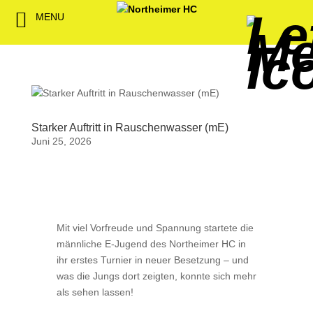
MENU
Back
Back
Back
Back
Back
Back
Back
Back
Back
Back
Back
Senioren
NHC-Sponsoren
Fan-Kollektion
Bildergalerie
1. Herren
Männliche
NHC Spiel
Vorstand
Förderver
Beitrittser
Abrechnu
Jugend
Sponsor werden
Fan-Artikel
Organisatorisches
2. Herren
Weibliche
Trainingsz
Satzung
Fördermitg
Download
Spielbetrieb
Spieltagssponsoren
FWD
1. Damen
Minis & M
Übungsleit
Starker Auftritt in Rauschenwasser (mE)
Juni 25, 2026
Sponsoren stellen
Förderung
2. Damen
Spielstätt
sich vor
Dokumente
Jobbörse
Kooperationen
Mit viel Vorfreude und Spannung startete die
Hallenheft
männliche E-Jugend des Northeimer HC in
Termine
ihr erstes Turnier in neuer Besetzung – und
was die Jungs dort zeigten, konnte sich mehr
als sehen lassen!
Intern