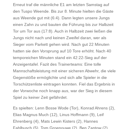
Erneut traf die männliche E1 am letzten Samstag auf
den Tuspo Weende. Bis zur 8. Minute hielten die Gäste
aus Weende gut mit (6:4). Dann legten unsere Jungs
einen Zahn zu und bauten die Führung bis zur Halbzeit
Tor um Tor aus (17:8). Auch in Halbzeit zwei ließen die
Jungs nicht nach und keinen Zweifel daran, wer als
Sieger vom Parkett gehen wird. Nach gut 22 Minuten
hatten sie den Vorsprung auf 10 Tore erhöht. Nach 40
temporeichen Minuten stand ein 42:22-Sieg auf der
Anzeigentafel. Fazit des Trainerteams: Eine tolle
Mannschaftsleistung mit einer sicheren Abwehr, die viele
Gegenstöße ermöglichte und sich alle Spieler in die
Torschützenliste eintragen konnten. Fiel das Ergebnis in
der Vorwoche noch knapp aus, war der Sieg in diesem
Spiel zu keiner Zeit gefährdet.
Es spielten: Lenn Bosse Wode (Tor), Konrad Ahrens (2),
Elias Magnus Much (12), Linus Hoffmann (9), Leif
Ehrenberg (4), Mats Lewin Kisters (2), Hannes
Fahlbusch (5), Tom Groenouwe (2), Ben Zantow (2),