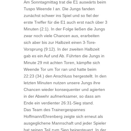
Am Sonntagmittag trat die E1 auswärts beim
Tuspo Weende I an. Die Jungs fanden
zunächst schwer ins Spiel und so fiel der
erste Treffer für die E1 auch erst nach über 3
Minuten (2:1). In der Folge ließen die Jungs
zwar noch viele Chancen aus, erarbeiten
sich aber bis zur Halbzeit einen 3-Tore-
Vorsprung (9:12). In der zweiten Halbzeit
gab es ein Auf und Ab. Führten die Jungs in
Minute 29 mit achten Toren, kämpfte sich
Weende Tor um Tor ran und hatte beim
22:23 (34.) den Anschluss hergestellt. In den
letzten Minuten nutzen unsere Jungs ihre
Chancen wieder konsequenter und agierten
in der Abwehr aufmerksamer, so dass am
Ende ein verdienter 26:31-Sieg stand.
Das Team des Trainergespannes
Hoffmann/Ehrenberg zeigte sich erneut als
ausgeglichene Mannschaft und jeder Spieler
hat seinen Teil zum Sieg beigesteuert. In der