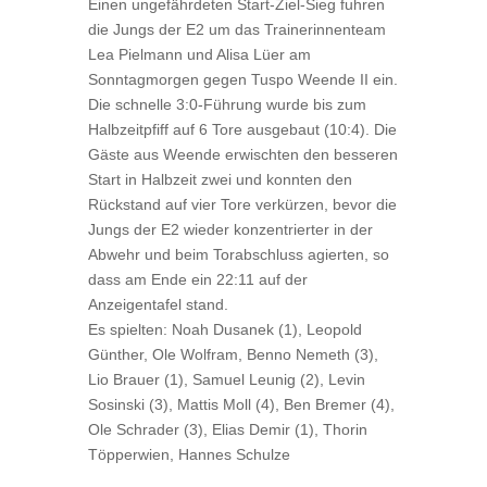
Einen ungefährdeten Start-Ziel-Sieg fuhren
die Jungs der E2 um das Trainerinnenteam
Lea Pielmann und Alisa Lüer am
Sonntagmorgen gegen Tuspo Weende II ein.
Die schnelle 3:0-Führung wurde bis zum
Halbzeitpfiff auf 6 Tore ausgebaut (10:4). Die
Gäste aus Weende erwischten den besseren
Start in Halbzeit zwei und konnten den
Rückstand auf vier Tore verkürzen, bevor die
Jungs der E2 wieder konzentrierter in der
Abwehr und beim Torabschluss agierten, so
dass am Ende ein 22:11 auf der
Anzeigentafel stand.
Es spielten: Noah Dusanek (1), Leopold
Günther, Ole Wolfram, Benno Nemeth (3),
Lio Brauer (1), Samuel Leunig (2), Levin
Sosinski (3), Mattis Moll (4), Ben Bremer (4),
Ole Schrader (3), Elias Demir (1), Thorin
Töpperwien, Hannes Schulze