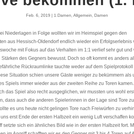
Feb. 6, 2019
1.Damen
,
Allgemein
,
Damen
ei Niederlagen in Folge wollten wir im Heimspiel gegen den
zten aus Hessisch-Oldendorf endlich wieder ein Erfolgserlebnis
swoche mit Fokus auf das Verhalten im 1:1 verlief sehr gut und
e Stärken des Gegners bewusst. Doch so oft kommt es anders a
gefährliche Rückraumlinke tauchte weder auf dem Spielprotokoll
Diese Situation schien unsere Gäste weniger zu bekümmern als u
des Spiels immer wieder aus der zweiten Reihe zu Toren kamen
ich das Spiel also recht ausgeglichen, wir mussten uns wohl ers
n, dass auch die anderen Spielerinnen in der Lage sind Tore zu
llte es uns heute nicht gelingen Tore nach Freiwürfen zu verhi
uns erst Ende der ersten Halbzeit ein wenig Luft verschaffen ko
f setzte sich ein ähnliches Bild wie in der ersten Halbzeit fort. M
en im Angriff schafften wir es den Gegner mit 3 bis 4 Toren auf