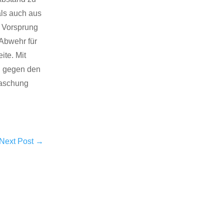
als auch aus
n Vorsprung
 Abwehr für
te. Mit
l gegen den
rraschung
Next Post
→