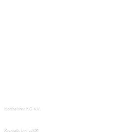
Northeimer HC e.V.
Schuhwall 22, 37154
Northeim
Kontaktiert UNS