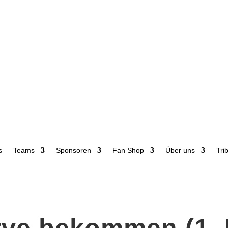
s
Teams
Sponsoren
Fan Shop
Über uns
Tri
rve bekommen (1.