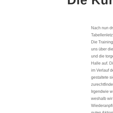
Nach nun dr
Tabellenlet
Die Training
uns über di
und die tor
Halle auf. 
im Verlauf 
gestaltete s
zurechtfinde
Irgendwie wo
weshalb wir 
Wiederanpfif
guten Aktion