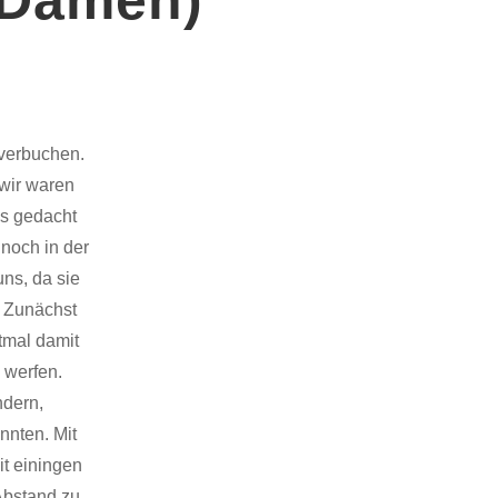
 verbuchen.
 wir waren
ls gedacht
 noch in der
ns, da sie
. Zunächst
tmal damit
 werfen.
ndern,
nnten. Mit
it einingen
 Abstand zu