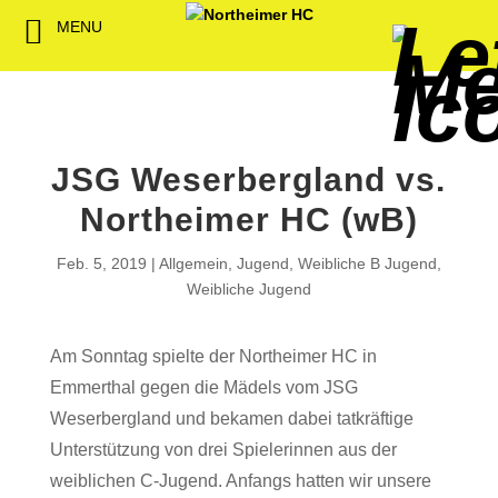
MENU
Back
Back
Back
Back
Back
Back
Back
Back
Back
Back
Back
Senioren
NHC-Sponsoren
Fan-Kollektion
Bildergalerie
1. Herren
Männliche
NHC Spiel
Vorstand
Förderver
Beitrittser
Abrechnu
Jugend
Sponsor werden
Fan-Artikel
Organisatorisches
2. Herren
Weibliche
Trainingsz
Satzung
Fördermitg
Download
Jugend
JSG Weserbergland vs.
Spielbetrieb
Spieltagssponsoren
FWD
1. Damen
Übungsleit
Northeimer HC (wB)
Minis & M
Sponsoren stellen
Förderung
2. Damen
Spielstätt
Feb. 5, 2019
Allgemein
,
Jugend
,
Weibliche B Jugend
,
sich vor
Weibliche Jugend
Dokumente
Jobbörse
Am Sonntag spielte der Northeimer HC in
Kooperationen
Emmerthal gegen die Mädels vom JSG
Hallenheft
Termine
Weserbergland und bekamen dabei tatkräftige
Unterstützung von drei Spielerinnen aus der
Intern
weiblichen C-Jugend. Anfangs hatten wir unsere