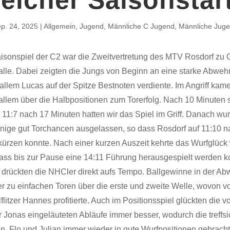
p. 24, 2025
Allgemein
,
Jugend
,
Männliche C Jugend
,
Männliche Jug
aisonspiel der C2 war die Zweitvertretung des MTV Rosdorf zu G
lle. Dabei zeigten die Jungs von Beginn an eine starke Abwehrl
 allem Lucas auf der Spitze Bestnoten verdiente. Im Angriff kam
allem über die Halbpositionen zum Torerfolg. Nach 10 Minuten 
 11:7 nach 17 Minuten hatten wir das Spiel im Griff. Danach wu
einige gut Torchancen ausgelassen, so dass Rosdorf auf 11:10 
kürzen konnte. Nach einer kurzen Auszeit kehrte das Wurfglück
dass bis zur Pause eine 14:11 Führung herausgespielt werden 
t drückten die NHCler direkt aufs Tempo. Ballgewinne in der Ab
r zu einfachen Toren über die erste und zweite Welle, wovon vo
flitzer Hannes profitierte. Auch im Positionsspiel glückten die v
 Jonas eingeläuteten Abläufe immer besser, wodurch die treffs
n, Flo und Julian immer wieder in gute Wurfpositionen gebrach