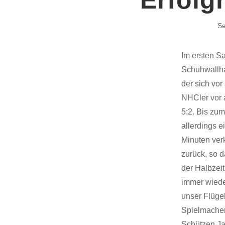
Se
Im ersten S
Schuhwallha
der sich vor
NHCler vor 
5:2. Bis zum
allerdings 
Minuten ver
zurück, so 
der Halbzei
immer wiede
unser Flügel
Spielmacher
Schützen Ja