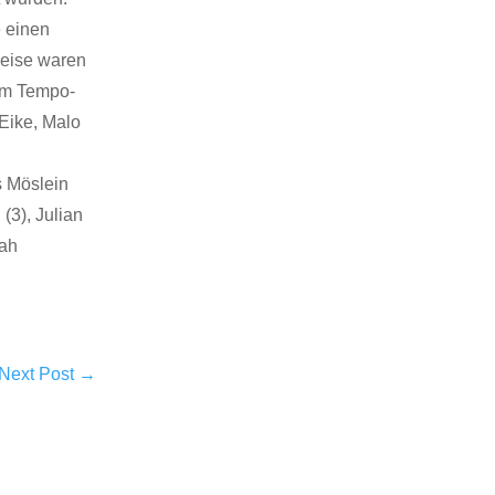
e einen
Heise waren
 im Tempo-
 Eike, Malo
s Möslein
(3), Julian
oah
Next Post
→