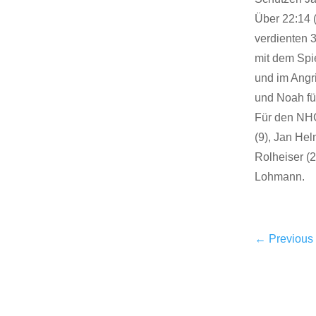
Über 22:14 
verdienten 
mit dem Spie
und im Angr
und Noah füg
Für den NHC
(9), Jan Hel
Rolheiser (
Lohmann.
←
Previous