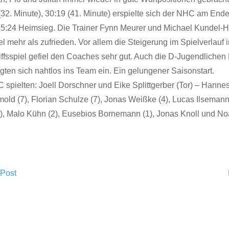
(32. Minute), 30:19 (41. Minute) erspielte sich der NHC am End
35:24 Heimsieg. Die Trainer Fynn Meurer und Michael Kundel-
l mehr als zufrieden. Vor allem die Steigerung im Spielverlauf
iffsspiel gefiel den Coaches sehr gut. Auch die D-Jugendlichen
ten sich nahtlos ins Team ein. Ein gelungener Saisonstart.
 spielten: Joell Dorschner und Eike Splittgerber (Tor) – Hanne
mold (7), Florian Schulze (7), Jonas Weißke (4), Lucas Ilsemann 
2), Malo Kühn (2), Eusebios Bornemann (1), Jonas Knoll und N
 Post