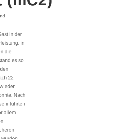
end
ast in der
eistung, in
en die
stand es so
rden
nach 22
 wieder
konnte. Nach
wehr führten
r allem
on
icheren
t wurden.