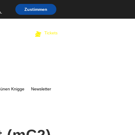
Zustimmen
.
Tickets
bünen Knigge
Newsletter
t (mC2)