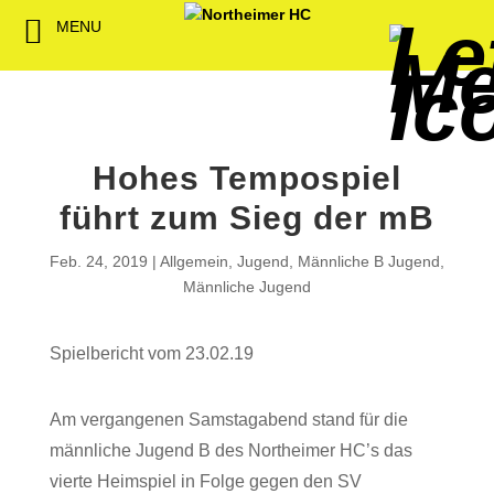
MENU
Back
Back
Back
Back
Back
Back
Back
Back
Back
Back
Back
Senioren
NHC-Sponsoren
Fan-Kollektion
Bildergalerie
1. Herren
Männliche
NHC Spiel
Vorstand
Förderver
Beitrittser
Abrechnu
Jugend
Sponsor werden
Fan-Artikel
Organisatorisches
2. Herren
Weibliche
Trainingsz
Satzung
Fördermitg
Download
Hohes Tempospiel
Spielbetrieb
Spieltagssponsoren
FWD
1. Damen
Minis & M
Übungsleit
führt zum Sieg der mB
Sponsoren stellen
Förderung
2. Damen
Spielstätt
Feb. 24, 2019
Allgemein
,
Jugend
,
Männliche B Jugend
,
sich vor
Männliche Jugend
Dokumente
Jobbörse
Spielbericht vom 23.02.19
Kooperationen
Hallenheft
Termine
Am vergangenen Samstagabend stand für die
männliche Jugend B des Northeimer HC’s das
Intern
vierte Heimspiel in Folge gegen den SV