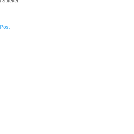
n Spieker.
 Post