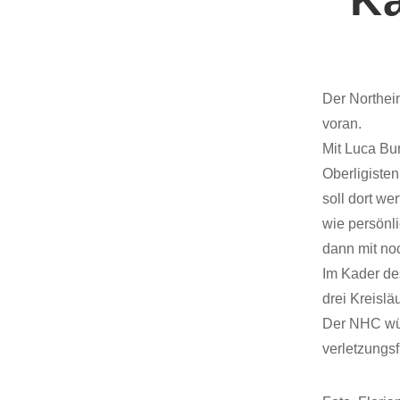
Der Northei
voran.
Mit Luca Bu
Oberligiste
soll dort w
wie persönl
dann mit no
Im Kader de
drei Kreisläu
Der NHC wün
verletzungs