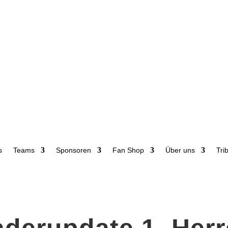
s
Teams
Sponsoren
Fan Shop
Über uns
Tri
derupdate 1. Her