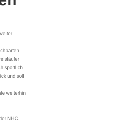
weiter
achbarten
eisläufer
h sportlich
ück und soll
le weiterhin
 der NHC.