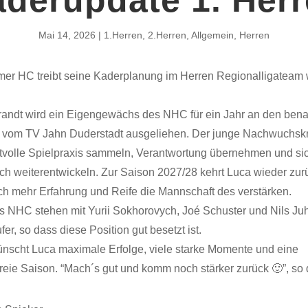
Mai 14, 2026
1.Herren
,
2.Herren
,
Allgemein
,
Herren
mer HC treibt seine Kaderplanung im Herren Regionalligateam 
randt wird ein Eigengewächs des NHC für ein Jahr an den ben
n vom TV Jahn Duderstadt ausgeliehen. Der junge Nachwuchskr
ertvolle Spielpraxis sammeln, Verantwortung übernehmen und sic
ich weiterentwickeln. Zur Saison 2027/28 kehrt Luca wieder zur
ch mehr Erfahrung und Reife die Mannschaft des verstärken.
s NHC stehen mit Yurii Sokhorovych, Joé Schuster und Nils Juh
fer, so dass diese Position gut besetzt ist.
scht Luca maximale Erfolge, viele starke Momente und eine
freie Saison. “Mach´s gut und komm noch stärker zurück 🙂”, so