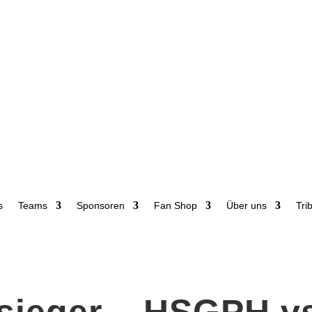
s
Teams
Sponsoren
Fan Shop
Über uns
Tri
sieger – HSGPH v