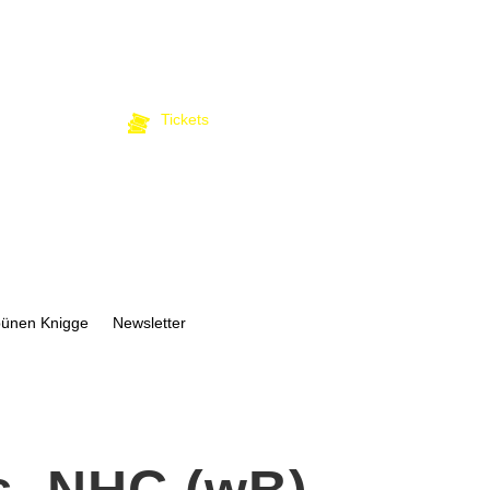
Tickets
bünen Knigge
Newsletter
s. NHC (wB)