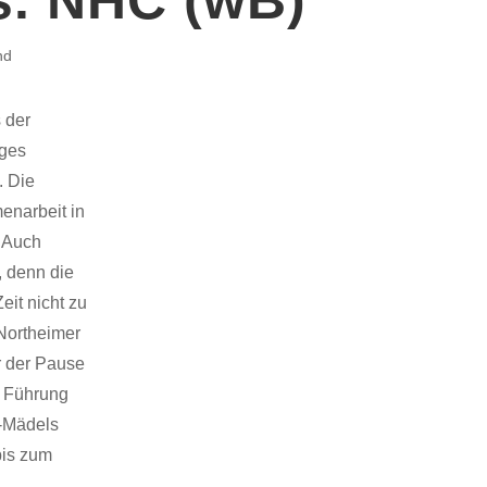
nd
 der
ages
. Die
enarbeit in
. Auch
, denn die
eit nicht zu
 Northeimer
or der Pause
n Führung
e-Mädels
bis zum