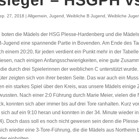
ep. 27, 2018
Allgemein
,
Jugend
,
Weibliche B Jugend
,
Weibliche Juge
boten die Mädels der HSG Plesse-Hardenberg und die Mädels
B-Jugend eine spannende Partie in Bovenden. Am Ende des T
h einem 20:20, für jeden verdient ein Punkt mehr in der Tabelle
esen, nach einigen Anfangsschwierigkeiten, eine gute Zusamm
die durch drei Spielerinnen der weiblichen C unterstützt wurde
ter zeigten sich von ihrer besten Seite. Das war auch ein Muss
n ein starkes Spiel über den Kreis, was unsere Mädels einige Z
 wussten. Nach einer 2:0 Führung durch Marie Meier, vielen die
ck, konnten sich aber immer bis auf drei Tore ranhalten. Kurz v
sich auf ein 9:10 heran und konnten in der 34. Minute wieder i
4). Doch dass soll es noch nicht gewesen sein denn die Pless
sich wieder eine 3-Tore-Führung, die die Mädels aus Northeim 
der einholten.