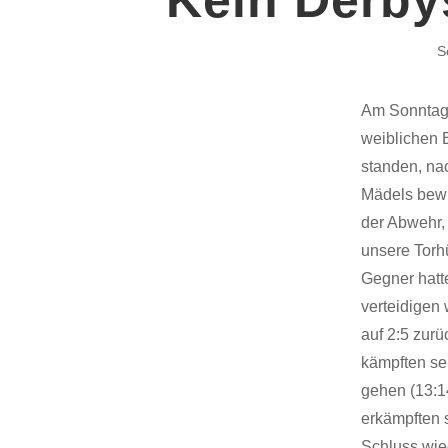
S
Am Sonntag 
weiblichen 
standen, nac
Mädels bewi
der Abwehr, 
unsere Torhü
Gegner hatte
verteidigen
auf 2:5 zurü
kämpften se 
gehen (13:1
erkämpften 
Schluss wie