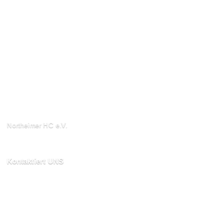
Northeimer HC e.V.
Schuhwall 22, 37154
Northeim
Kontaktiert UNS
kontakt@northeimerhc.de