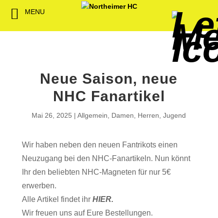
MENU
Back
Back
Back
Back
Back
Back
Back
Back
Back
Back
Back
Senioren
NHC-Sponsoren
Fan-Kollektion
Bildergalerie
1. Herren
Männliche
NHC Spiel
Vorstand
Förderver
Beitrittser
Abrechnu
Jugend
Sponsor werden
Fan-Artikel
Organisatorisches
2. Herren
Weibliche
Trainingsz
Satzung
Fördermitg
Download
Neue Saison, neue
Spielbetrieb
Spieltagssponsoren
FWD
1. Damen
Minis & M
Übungsleit
NHC Fanartikel
Sponsoren stellen
Förderung
2. Damen
Spielstätt
Mai 26, 2025
Allgemein
,
Damen
,
Herren
,
Jugend
sich vor
Dokumente
Wir haben neben den neuen Fantrikots einen
Jobbörse
Kooperationen
Neuzugang bei den NHC-Fanartikeln. Nun könnt
Hallenheft
Ihr den beliebten NHC-Magneten für nur 5€
Termine
erwerben.
Alle Artikel findet ihr
HIER.
Intern
Wir freuen uns auf Eure Bestellungen.