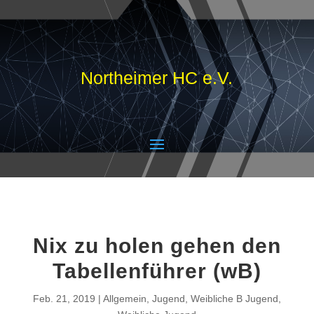
Northeimer HC e.V.
Nix zu holen gehen den
Tabellenführer (wB)
Feb. 21, 2019
Allgemein
,
Jugend
,
Weibliche B Jugend
,