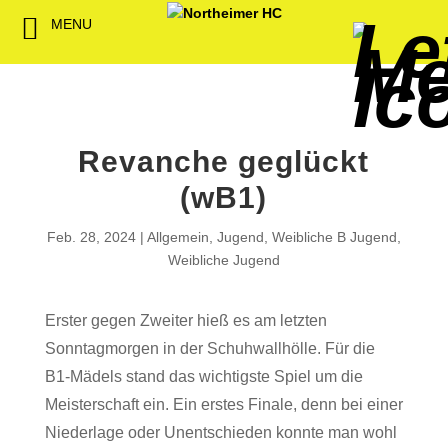
MENU
Back
Back
Back
Back
Back
Back
Back
Back
Back
Back
Back
Senioren
NHC-Sponsoren
Fan-Kollektion
Bildergalerie
1. Herren
Männliche
NHC Spiel
Vorstand
Förderver
Beitrittser
Abrechnu
Jugend
Sponsor werden
Fan-Artikel
Organisatorisches
2. Herren
Weibliche
Trainingsz
Satzung
Fördermitg
Download
Revanche geglückt
Spielbetrieb
Spieltagssponsoren
FWD
1. Damen
Minis & M
Übungsleit
(wB1)
Sponsoren stellen
Förderung
2. Damen
Spielstätt
Feb. 28, 2024
Allgemein
,
Jugend
,
Weibliche B Jugend
,
sich vor
Weibliche Jugend
Dokumente
Jobbörse
Erster gegen Zweiter hieß es am letzten
Kooperationen
Sonntagmorgen in der Schuhwallhölle. Für die
Hallenheft
Termine
B1-Mädels stand das wichtigste Spiel um die
Meisterschaft ein. Ein erstes Finale, denn bei einer
Intern
Niederlage oder Unentschieden konnte man wohl