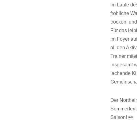
Im Laufe des
fröhliche W
trocken, und
Für das leib
im Foyer a
all den Akt
Trainer mit
Insgesamt w
lachende Kin
Gemeinschaf
Der Northei
Sommerferie
Saison! 🌞