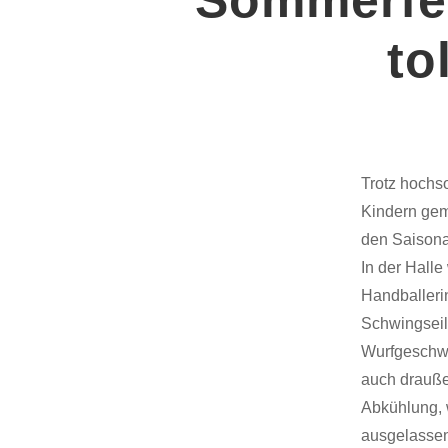
to
Trotz hochs
Kindern gem
den Saisona
In der Hall
Handballeri
Schwingseil
Wurfgeschwi
auch drauße
Abkühlung, 
ausgelasse