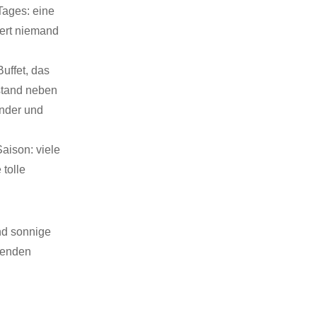
Tages: eine
iert niemand
Buffet, das
stand neben
inder und
aison: viele
 tolle
nd sonnige
menden