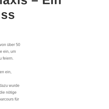
uss
 von über 50
e ein, um
 feiern.
en ein,
 dazu wurde
die nötige
arcours für