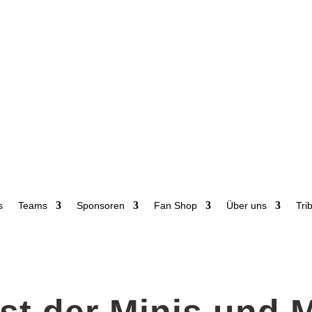
s
Teams
Sponsoren
Fan Shop
Über uns
Tri
t der Minis und M