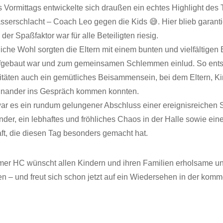
 Vormittags entwickelte sich draußen ein echtes Highlight des 
asserschlacht – Coach Leo gegen die Kids 😅. Hier blieb garant
 der Spaßfaktor war für alle Beteiligten riesig.
liche Wohl sorgten die Eltern mit einem bunten und vielfältigen 
ufgebaut war und zum gemeinsamen Schlemmen einlud. So ent
ivitäten auch ein gemütliches Beisammensein, bei dem Eltern, K
einander ins Gespräch kommen konnten.
ar es ein rundum gelungener Abschluss einer ereignisreichen S
der, ein lebhaftes und fröhliches Chaos in der Halle sowie eine
t, die diesen Tag besonders gemacht hat.
mer HC wünscht allen Kindern und ihren Familien erholsame u
n – und freut sich schon jetzt auf ein Wiedersehen in der kom