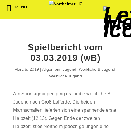
MENU
Back
Back
Back
Back
Back
Back
Back
Back
Back
Back
Back
Senioren
NHC-Sponsoren
Fan-Kollektion
Bildergalerie
1. Herren
Männliche
NHC Spiel
Vorstand
Förderver
Beitrittser
Abrechnu
Jugend
Sponsor werden
Fan-Artikel
Organisatorisches
2. Herren
Weibliche
Trainingsz
Satzung
Fördermitg
Download
Spielbericht vom
Spielbetrieb
Spieltagssponsoren
FWD
1. Damen
Minis & M
Übungsleit
03.03.2019 (wB)
Sponsoren stellen
Förderung
2. Damen
Spielstätt
März 5, 2019
Allgemein
,
Jugend
,
Weibliche B Jugend
,
sich vor
Weibliche Jugend
Dokumente
Jobbörse
Am Sonntagmorgen ging es für die weibliche B-
Kooperationen
Jugend nach Groß Lafferde. Die beiden
Hallenheft
Termine
Mannschaften lieferten sich eine spannende erste
Halbzeit (12:13). Gegen Ende der zweiten
Intern
Halbzeit ist es Northeim jedoch gelungen eine