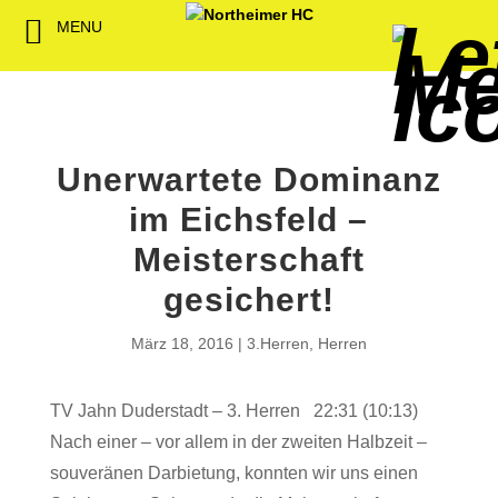
MENU
Back
Back
Back
Back
Back
Back
Back
Back
Back
Back
Back
Senioren
NHC-Sponsoren
Fan-Kollektion
Bildergalerie
1. Herren
Männliche
NHC Spiel
Vorstand
Förderver
Beitrittser
Abrechnu
Jugend
Sponsor werden
Fan-Artikel
Organisatorisches
2. Herren
Weibliche
Trainingsz
Satzung
Fördermitg
Download
Jugend
Unerwartete Dominanz
Spielbetrieb
Spieltagssponsoren
FWD
1. Damen
Übungsleit
im Eichsfeld –
Minis & M
Sponsoren stellen
Förderung
2. Damen
Spielstätt
Meisterschaft
sich vor
gesichert!
Dokumente
Jobbörse
März 18, 2016
3.Herren
,
Herren
Kooperationen
Hallenheft
TV Jahn Duderstadt – 3. Herren 22:31 (10:13)
Termine
Nach einer – vor allem in der zweiten Halbzeit –
Intern
souveränen Darbietung, konnten wir uns einen