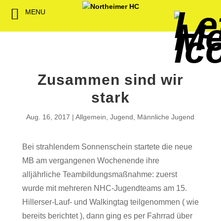
MENU
Back
Back
Back
Back
Back
Back
Back
Back
Back
Back
Back
Senioren
NHC-Sponsoren
Fan-Kollektion
Bildergalerie
1. Herren
Männliche
NHC Spiel
Vorstand
Förderver
Beitrittser
Abrechnu
Jugend
Sponsor werden
Fan-Artikel
Organisatorisches
2. Herren
Weibliche
Trainingsz
Satzung
Fördermitg
Download
Zusammen sind wir
Spielbetrieb
Spieltagssponsoren
FWD
1. Damen
Minis & M
Übungsleit
stark
Sponsoren stellen
Förderung
2. Damen
Spielstätt
Aug. 16, 2017
Allgemein
,
Jugend
,
Männliche Jugend
sich vor
Dokumente
Bei strahlendem Sonnenschein startete die neue
Jobbörse
Kooperationen
MB am vergangenen Wochenende ihre
Hallenheft
alljährliche Teambildungsmaßnahme: zuerst
Termine
wurde mit mehreren NHC-Jugendteams am 15.
Hillerser-Lauf- und Walkingtag teilgenommen ( wie
Intern
bereits berichtet ), dann ging es per Fahrrad über