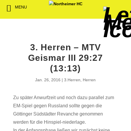
MENU
Back
Back
Back
Back
Back
Back
Back
Back
Back
Back
Back
Senioren
NHC-Sponsoren
Fan-Kollektion
Bildergalerie
1. Herren
Männliche
NHC Spiel
Vorstand
Förderver
Beitrittser
Abrechnu
Jugend
Sponsor werden
Fan-Artikel
Organisatorisches
2. Herren
Weibliche
Trainingsz
Satzung
Fördermitg
Download
3. Herren – MTV
Spielbetrieb
Spieltagssponsoren
FWD
1. Damen
Minis & M
Übungsleit
Geismar III 29:27
Sponsoren stellen
Förderung
2. Damen
Spielstätt
(13:13)
sich vor
Dokumente
Jan. 26, 2016
3.Herren
,
Herren
Jobbörse
Kooperationen
Zu später Anwurfzeit und noch dazu parallel zum
Hallenheft
EM-Spiel gegen Russland sollte gegen die
Termine
Göttinger Südstädter Revanche genommen
werden für die Hinspiel-niederlage.
Intern
In der Anfangsphase ließen wir zunächst keine