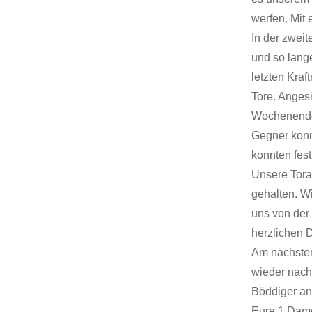
werfen. Mit 
In der zweit
und so lange
letzten Kraf
Tore. Anges
Wochenende 
Gegner konn
konnten fest
Unsere Tora
gehalten. W
uns von der
herzlichen D
Am nächsten
wieder nach
Böddiger an
Eure 1.Dam