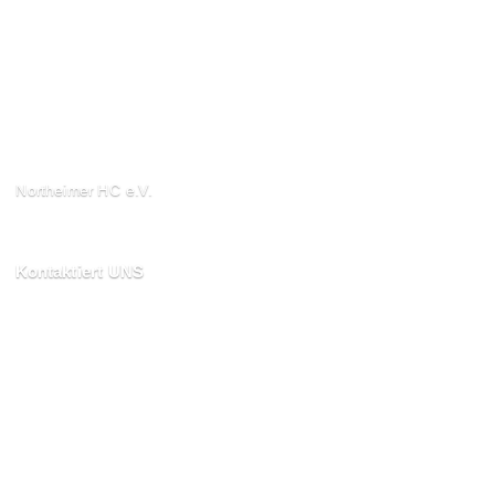
Northeimer HC e.V.
Schuhwall 22, 37154
Northeim
Kontaktiert UNS
kontakt@northeimerhc.de