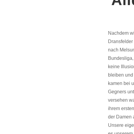
Nachdem wir
Dransfelder
nach Melsung
Bundesliga,
keine Illusi
bleiben und
kamen bei u
Gegners unte
versehen wa
ihrem erste
der Damen a
Unsere eigen
es unserem 