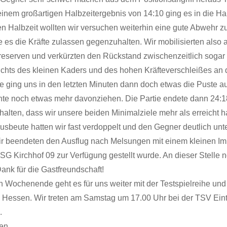
einem großartigen Halbzeitergebnis von 14:10 ging es in die Hal
en Halbzeit wollten wir versuchen weiterhin eine gute Abwehr z
 es die Kräfte zulassen gegenzuhalten. Wir mobilisierten also 
treserven und verkürzten den Rückstand zwischenzeitlich sogar 
ichts des kleinen Kaders und des hohen Kräfteverschleißes an
ging uns in den letzten Minuten dann doch etwas die Puste a
te noch etwas mehr davonziehen. Die Partie endete dann 24:1
halten, dass wir unsere beiden Minimalziele mehr als erreicht h
usbeute hatten wir fast verdoppelt und den Gegner deutlich unt
ir beendeten den Ausflug nach Melsungen mit einem kleinen Imb
 SG Kirchhof 09 zur Verfügung gestellt wurde. An dieser Stelle
ank für die Gastfreundschaft!
 Wochenende geht es für uns weiter mit der Testspielreihe und
 Hessen. Wir treten am Samstag um 17.00 Uhr bei der TSV Eint
.
en