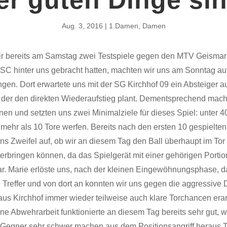
Aug. 3, 2016
1.Damen
,
Damen
 bereits am Samstag zwei Testspiele gegen den MTV Geismar
 SC hinter uns gebracht hatten, machten wir uns am Sonntag a
en. Dort erwartete uns mit der SG Kirchhof 09 ein Absteiger au
 der den direkten Wiederaufstieg plant. Dementsprechend mach
onen und setzten uns zwei Minimalziele für dieses Spiel: unter 4
 mehr als 10 Tore werfen. Bereits nach den ersten 10 gespielte
ns Zweifel auf, ob wir an diesem Tag den Ball überhaupt im Tor
rbringen können, da das Spielgerät mit einer gehörigen Portion
r. Marie erlöste uns, nach der kleinen Eingewöhnungsphase, d
n Treffer und von dort an konnten wir uns gegen die aggressiv
us Kirchhof immer wieder teilweise auch klare Torchancen erar
e Abwehrarbeit funktionierte an diesem Tag bereits sehr gut, w
Gegner sehr schwer machen aus dem Positionsangriff heraus T