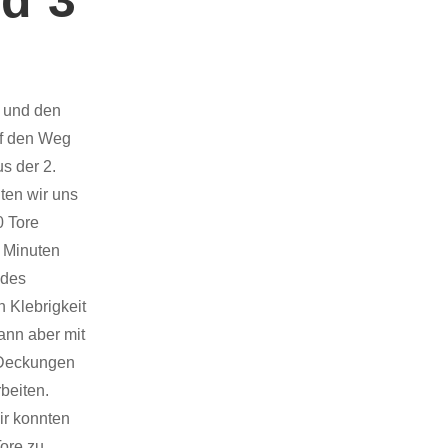
 und den
uf den Weg
s der 2.
ten wir uns
0 Tore
n Minuten
 des
 Klebrigkeit
ann aber mit
e Deckungen
beiten.
ir konnten
ore zu