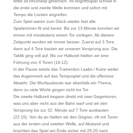
Mitte ist Rhumetal gefährlich. Im Angriffsspiel schnell in
die erste und zweite Welle kommen und sofort mit
Tempo die Lücken angreifen.
Zum Spiel waren zum Glück wieder fast alle
Spielerinnen fit und bereit. Bis zur 13 Minute konnten wir
immer mit mindestens einem Tor vorlegen. Ab diesem
Zeitpunkt wurden wir immer besser. Zuerst auf 3 Tore,
dann auf 4 Tore bauten wir unseren Vorsprung aus. Die
Taktik ging voll auf. Bis zur Halbzeit hielten wir eine
Führung von 4 Toren (16:12).
In der Pause setzte das Trainerduo Laabs / Kulze weiter
das Augenmerk auf das Tempospiel und die offensive
Abwehr. Die Wurfausbeute war ebenfalls ein Thema,
denn zu viele Würfe gingen nicht ins Tor.
Die zweite Halbzeit begann direkt mit zwei Gegentoren,
was uns aber nicht aus der Bahn warf und wir den
Vorsprung bis zur 32. Minute auf 7 Tore ausbauten
(22:15). Von da an hielten wir den Gegner, oft mit Toren
aus der ersten und zweiten Welle, auf Abstand und
brachten das Spiel am Ende sicher mit 29:20 nach