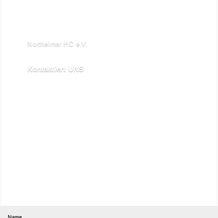

Northeimer HC e.V.
Schuhwall 22, 37154 Northeim

Kontaktiert UNS
kontakt@northeimerhc.de
Abonniere unseren Newsletter