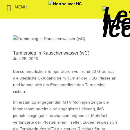
MENU
Back
Back
Back
Back
Back
Back
Back
Back
Back
Back
Back
Senioren
NHC-Sponsoren
Fan-Kollektion
Bildergalerie
1. Herren
Männliche
NHC Spiel
Vorstand
Förderver
Beitrittser
Abrechnu
Jugend
Sponsor werden
Fan-Artikel
Organisatorisches
2. Herren
Weibliche
Trainingsz
Satzung
Fördermitg
Download
Jugend
Spielbetrieb
Spieltagssponsoren
FWD
1. Damen
Übungsleit
Turniersieg in Rauschenwasser (wC)
Minis & M
Juni 25, 2026
Sponsoren stellen
Förderung
2. Damen
Spielstätt
Bei sommerlichen Temperaturen von rund 30 Grad trat
sich vor
die weibliche C-Jugend beim Turnier der HSG Plesse an
Dokumente
und konnte sich am Ende verdient den Turniersieg
Jobbörse
sichern.
Kooperationen
Hallenheft
Im ersten Spiel gegen den MTV Moringen zeigte die
Termine
Mannschaft bereits eine engagierte Leistung, ließ
jedoch einige gute Torchancen ungenutzt. Mehrfach
Intern
verhinderte der Pfosten einen Treffer, zudem erwies sich
die Torhüterin des MTV als starker Rückhalt für ihr