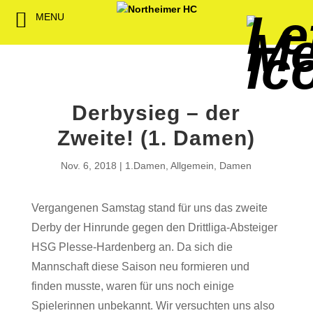
MENU
Back
Back
Back
Back
Back
Back
Back
Back
Back
Back
Back
Senioren
NHC-Sponsoren
Fan-Kollektion
Bildergalerie
1. Herren
Männliche
NHC Spiel
Vorstand
Förderver
Beitrittser
Abrechnu
Jugend
Sponsor werden
Fan-Artikel
Organisatorisches
2. Herren
Weibliche
Trainingsz
Satzung
Fördermitg
Download
Jugend
Derbysieg – der
Spielbetrieb
Spieltagssponsoren
FWD
1. Damen
Übungsleit
Zweite! (1. Damen)
Minis & M
Sponsoren stellen
Förderung
2. Damen
Spielstätt
Nov. 6, 2018
1.Damen
,
Allgemein
,
Damen
sich vor
Dokumente
Vergangenen Samstag stand für uns das zweite
Jobbörse
Kooperationen
Derby der Hinrunde gegen den Drittliga-Absteiger
Hallenheft
HSG Plesse-Hardenberg an. Da sich die
Termine
Mannschaft diese Saison neu formieren und
finden musste, waren für uns noch einige
Intern
Spielerinnen unbekannt. Wir versuchten uns also