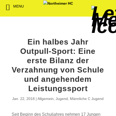
MENU
Back
Back
Back
Back
Back
Back
Back
Back
Back
Back
Back
Senioren
NHC-Sponsoren
Fan-Kollektion
Bildergalerie
1. Herren
Männliche
NHC Spiel
Vorstand
Förderver
Beitrittser
Abrechnu
Jugend
Sponsor werden
Fan-Artikel
Organisatorisches
2. Herren
Weibliche
Trainingsz
Satzung
Fördermitg
Download
Ein halbes Jahr
Spielbetrieb
Spieltagssponsoren
FWD
1. Damen
Minis & M
Übungsleit
Outpull-Sport: Eine
Sponsoren stellen
Förderung
2. Damen
Spielstätt
erste Bilanz der
sich vor
Verzahnung von Schule
Dokumente
und angehendem
Jobbörse
Kooperationen
Leistungssport
Hallenheft
Termine
Jan. 22, 2018
Allgemein
,
Jugend
,
Männliche C Jugend
Intern
Seit Beginn des Schuljahres nehmen 17 Jungen