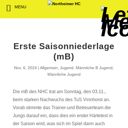
MENU
Back
Back
Back
Back
Back
Back
Back
Back
Back
Back
Back
Senioren
NHC-Sponsoren
Fan-Kollektion
Bildergalerie
1. Herren
Männliche
NHC Spiel
Vorstand
Förderver
Beitrittser
Abrechnu
Jugend
Sponsor werden
Fan-Artikel
Organisatorisches
2. Herren
Weibliche
Trainingsz
Satzung
Fördermitg
Download
Jugend
Erste Saisonniederlage
Spielbetrieb
Spieltagssponsoren
FWD
1. Damen
Übungsleit
(mB)
Minis & M
Sponsoren stellen
Förderung
2. Damen
Spielstätt
Nov. 6, 2024
Allgemein
,
Jugend
,
Männliche B Jugend
,
sich vor
Männliche Jugend
Dokumente
Jobbörse
Die mB des NHC trat am Sonntag, den 03.11.,
Kooperationen
beim starken Nachwuchs des TuS Vinnhorst an.
Hallenheft
Termine
Vorab stimmte das Trainer-und Betreuerteam die
Jungs darauf ein, dass dies ein erster Härtetest in
Intern
der Saison wird, was sich im Spiel dann auch