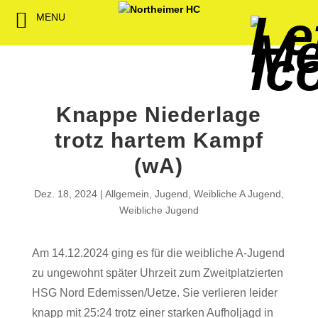
MENU
Back
Back
Back
Back
Back
Back
Back
Back
Back
Back
Back
Senioren
NHC-Sponsoren
Fan-Kollektion
Bildergalerie
1. Herren
Männliche
NHC Spiel
Vorstand
Förderver
Beitrittser
Abrechnu
Jugend
Sponsor werden
Fan-Artikel
Organisatorisches
2. Herren
Weibliche
Trainingsz
Satzung
Fördermitg
Download
Knappe Niederlage
Spielbetrieb
Spieltagssponsoren
FWD
1. Damen
Minis & M
Übungsleit
trotz hartem Kampf
Sponsoren stellen
Förderung
2. Damen
Spielstätt
(wA)
sich vor
Dokumente
Dez. 18, 2024
Allgemein
,
Jugend
,
Weibliche A Jugend
,
Weibliche Jugend
Jobbörse
Kooperationen
Hallenheft
Am 14.12.2024 ging es für die weibliche A-Jugend
Termine
zu ungewohnt später Uhrzeit zum Zweitplatzierten
HSG Nord Edemissen/Uetze. Sie verlieren leider
Intern
knapp mit 25:24 trotz einer starken Aufholjagd in