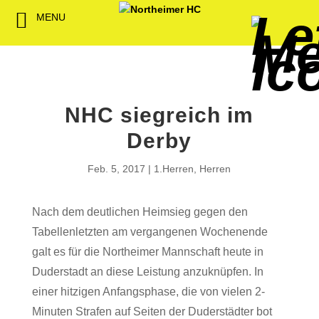
MENU
Back
Back
Back
Back
Back
Back
Back
Back
Back
Back
Back
Senioren
NHC-Sponsoren
Fan-Kollektion
Bildergalerie
1. Herren
Männliche
NHC Spiel
Vorstand
Förderver
Beitrittser
Abrechnu
Jugend
Sponsor werden
Fan-Artikel
Organisatorisches
2. Herren
Weibliche
Trainingsz
Satzung
Fördermitg
Download
NHC siegreich im
Spielbetrieb
Spieltagssponsoren
FWD
1. Damen
Minis & M
Übungsleit
Derby
Sponsoren stellen
Förderung
2. Damen
Spielstätt
Feb. 5, 2017
1.Herren
,
Herren
sich vor
Dokumente
Nach dem deutlichen Heimsieg gegen den
Jobbörse
Kooperationen
Tabellenletzten am vergangenen Wochenende
Hallenheft
galt es für die Northeimer Mannschaft heute in
Termine
Duderstadt an diese Leistung anzuknüpfen. In
einer hitzigen Anfangsphase, die von vielen 2-
Intern
Minuten Strafen auf Seiten der Duderstädter bot