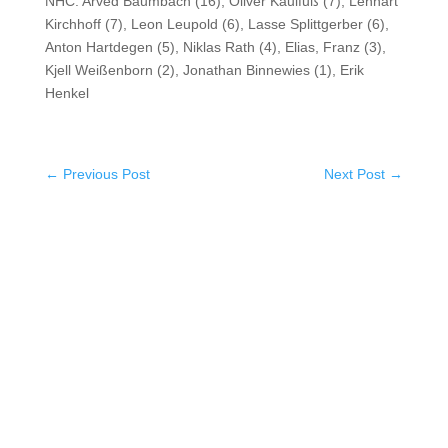
NHC: Arved Baumbach (16), Oliver Kaulfuß (7), Lennart
Kirchhoff (7), Leon Leupold (6), Lasse Splittgerber (6),
Anton Hartdegen (5), Niklas Rath (4), Elias, Franz (3),
Kjell Weißenborn (2), Jonathan Binnewies (1), Erik
Henkel
←
Previous Post
Next Post
→