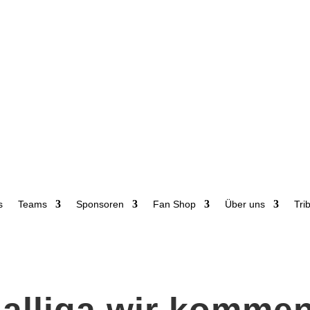
s
Teams
Sponsoren
Fan Shop
Über uns
Tri
alliga wir kommen