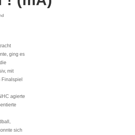
nd
racht
nte, ging es
die
iv, mit
 Finalspiel
 NHC agierte
entierte
ball,
konnte sich