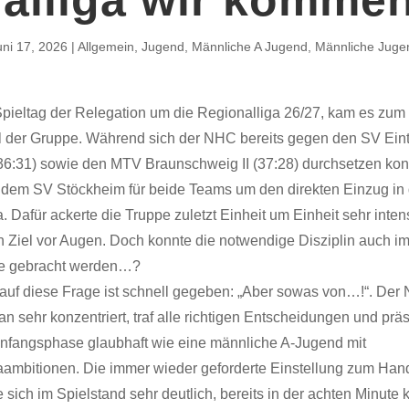
uni 17, 2026
Allgemein
,
Jugend
,
Männliche A Jugend
,
Männliche Juge
Spieltag der Relegation um die Regionalliga 26/27, kam es zum
l der Gruppe. Während sich der NHC bereits gegen den SV Eint
(36:31) sowie den MTV Braunschweig II (37:28) durchsetzen kon
t dem SV Stöckheim für beide Teams um den direkten Einzug in 
. Dafür ackerte die Truppe zuletzt Einheit um Einheit sehr intens
n Ziel vor Augen. Doch konnte die notwendige Disziplin auch im
tte gebracht werden…?
 auf diese Frage ist schnell gegeben: „Aber sowas von…!“. Der
n sehr konzentriert, traf alle richtigen Entscheidungen und präs
 Anfangsphase glaubhaft wie eine männliche A-Jugend mit
aambitionen. Die immer wieder geforderte Einstellung zum Hand
e sich im Spielstand sehr deutlich, bereits in der achten Minute 