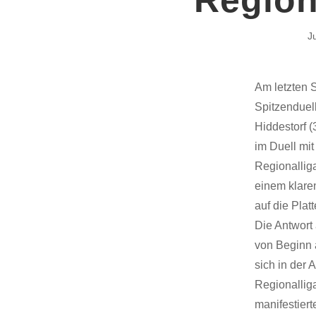
J
Am letzten 
Spitzenduel
Hiddestorf 
im Duell mi
Regionalliga
einem klare
auf die Pla
Die Antwort
von Beginn a
sich in der
Regionallig
manifestiert