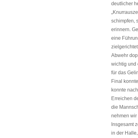
deutlicher 
„Knurrauszei
schimpfen, 
erinnern. G
eine Führun
zielgerichte
Abwehr dopp
wichtig und 
für das Geli
Final konnt
konnte nach
Erreichen d
die Mannsch
nehmen wir 
Insgesamt z
in der Halle