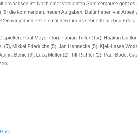
t erwachsen ist. Nach einer verdienten Sommerpause geht es 
g für die kommenden, neuen Aufgaben. Dafür haben viel Arbeit v
eßen wir jedoch erst einmal den für uns sehr erfreulichen Erfolg.
spielten: Paul Meyer (Tor), Fabian Triller (Tor), Haakon Guitton
l (5), Mikkel Friedrichs (5), Jan Hennecke (5), Kjell-Lasse Wode 
Jannik Benic (3), Luca Müller (2), Till Richter (2), Paul Bode, Ga
sen.
 Post