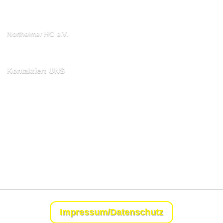
Northeimer HC e.V.
Schuhwall 22, 37154
Northeim
Kontaktiert UNS
kontakt@northeimerhc.de
Impressum/Datenschutz