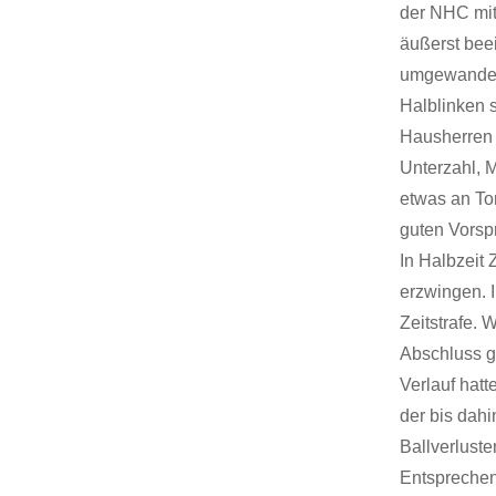
der NHC mit
äußerst bee
umgewandelt
Halblinken s
Hausherren 
Unterzahl, 
etwas an To
guten Vorsp
In Halbzeit 
erzwingen. I
Zeitstrafe. 
Abschluss g
Verlauf hat
der bis dah
Ballverluste
Entsprechen