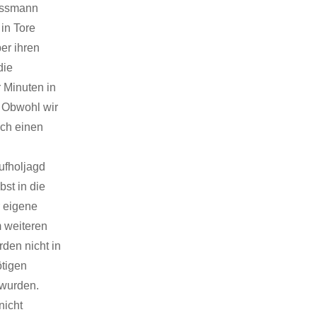
lussmann
in Tore
er ihren
die
 Minuten in
. Obwohl wir
och einen
Aufholjagd
bst in die
r eigene
m weiteren
den nicht in
ötigen
 wurden.
nicht