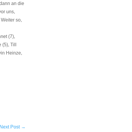
dann an die
or uns,
 Weiter so,
net (7),
(5), Till
vin Heinze,
Next Post
→