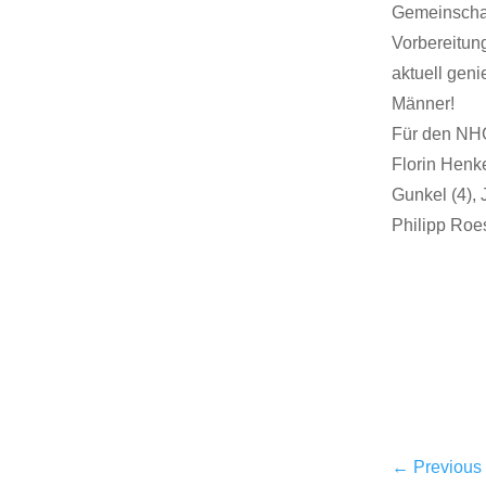
Gemeinschaf
Vorbereitun
aktuell geni
Männer!
Für den NHC 
Florin Henke
Gunkel (4), 
Philipp Roe
←
Previous