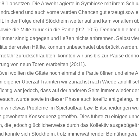
 8:1 absetzen. Die Abwehr agierte in Symbiose mit ihrem Sch
indruckend und auch vorne wurden Chancen gut erzeugt sowie 
. In der Folge dreht Stöckheim weiter auf und kam vor allem üb
owie die Mitte zurück in die Partie (9:2, 10:5). Dennoch hielten 
immer sinnig dagegen und ließen nichts anbrennen. Selbst vier
Mitte der ersten Hälfte, konnten unbeschadet überbrückt werden
rgefahr zurückschraubten, konnten wir uns bis zur Pause denn
rung von neun Toren erarbeiten (20:11).
Zwei wollten die Gäste noch einmal die Partie öffnen und eine 
n eigener Überzahl rannten wir zunächst nach Wiederanpfiff sel
Wichtig war jedoch, dass auf der anderen Seite immer wieder de
esucht wurde sowie in dieser Phase auch toreffizient gelang. I
ten wir etwas Probleme im Spielaufbau bzw. Entscheidungen wur
in gewohnten Konsequenz getroffen. Dies führte zu einigen unn
n, die jedoch glücklicherweise durch das Kollektiv ausgebügelt
d konnte sich Stöckheim, trotz immerwährender Bemühungen, 