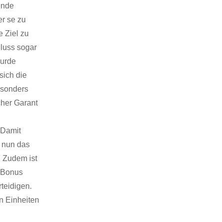
ende
er se zu
 Ziel zu
hluss sogar
wurde
sich die
esonders
cher Garant
 Damit
, nun das
. Zudem ist
n Bonus
teidigen.
n Einheiten