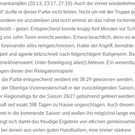
herankämpfen (20:13, 23:17, 27:19). Auch die immer wiederkehr
t“ durfte in dieser Partie nicht fehlen. Nicht um mit der Truppe p
sondern sie anzutreiben und noch einmal an das näher rückende
ebrüllt – getan: Entsprechend konnte knapp fünf Minuten vor Sc
g von zehn Toren erreicht werden. Erneut beachtlich, denn es 
t füreinander alles reingeschmissen. Hakte der Angriff, bemühte 
elt und agierte blitzschnell nach folgerichtigem Ballgewinn. B
erwähnenswert: Unter Beteiligung aller(!) Akteure. Ein wesentli
ngen dieser drei Relegationsspiele.
e die Partie entsprechend verdient mit 38:29 gewonnen werden.
 der Oberliga-Vizemeisterschaft in der zurückliegenden Saison
er Regionalliga für die Saison 26/27 gebührend gefeiert werden
aft seit exakt 386 Tagen zu Hause ungeschlagen. Auch diese
mit in die kommende Saison und wollen ihn möglichst lange ver
eigt sich damit das freudige Ergebnis von etlichen gemeinsame
, bei denen aus vielen guten Handballern, eine immer stärkere